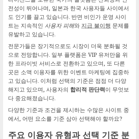
전성이 뛰어나며, 일본과 한국 사용자들 사이에서
도 인기를 끌고 있습니다. 반면 비인가 운영 사이
트는 지속적인
사용자 피해
와
지급 불이행
문제를
유발하고 있습니다.
전문가들은 장기적으로도 시장이 더욱 분화될 것
으로 전망합니다. 일부 플랫폼은 VIP 유저만을 위
한 프라이빗 서비스로 전환하고 있으며, 또 다른
곳은 소액 이용자를 위한 이벤트 마케팅에 집중하
고 있습니다. 이처럼 선택의 기준은 점점 더 다양
해지고 있으며, 사용자의
합리적 판단력
이 무엇보
다 중요해졌습니다.
다양한 기준과 조건을 제시하는 수많은 사이트 중
에서, 어떤 요소를 기준 삼아 선택해야 할까요?
주요 이용자 유형과 선택 기준 분