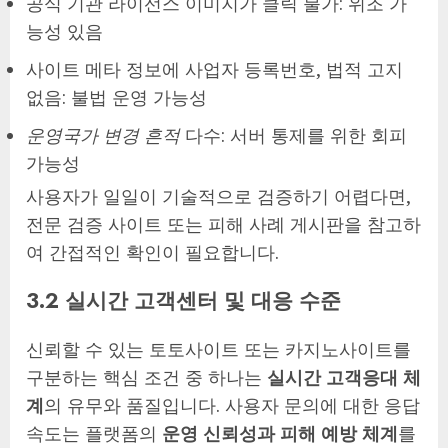
공식 기관 라이선스 이미지가 클릭 불가: 위조 가
능성 있음
사이트 메타 정보에 사업자 등록번호, 법적 고지
없음: 불법 운영 가능성
운영국가 변경 흔적
다수: 서버 통제를 위한 회피
가능성
사용자가 일일이 기술적으로 검증하기 어렵다면,
전문 검증 사이트 또는 피해 사례 게시판을 참고하
여 간접적인 확인이 필요합니다.
3.2 실시간 고객센터 및 대응 수준
신뢰할 수 있는 토토사이트 또는 카지노사이트를
구분하는 핵심 조건 중 하나는
실시간 고객응대 체
계
의 유무와 품질입니다. 사용자 문의에 대한 응답
속도는 플랫폼의
운영 신뢰성과 피해 예방 체계
를