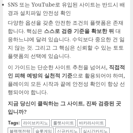
SNS 또는 YouTube로 유입된 사이트는 반드시 배
경과 설치파일 안전성 확인
다양한 옵션을 갖춘 안전한 조건의 플랫폼은 존재
합니다. 핵심은
스스로 검증 기준을 확보한 뒤
대
응하느냐에 달려 있습니다. 수익보다 중요한 건 잃
지 않는 것. 그리고 그 핵심은 신뢰할 수 있는 토토
플랫폼의 선택에 있습니다.
이 가이드는 단순한 사이트 추천을 넘어서,
직접적
인 피해 예방의 실천적 기준
으로 활용되어야 하며,
플레이의 모든 시작과 끝에 안전성 확인이 항상 선
행되어야 합니다.
지금 당신이 클릭하는 그 사이트, 진짜 검증된 곳
입니까?
Tags:
라이브카지노
룰렛사이트
바카라사이트
블랙잭전략
슬롯게임
신규카지노
실시간카지노