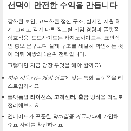
선택이 안전한 수익을 만듭니다
강화된 보안, 고도화된 정산 구조, 실시간 지원 체
계. 그리고 각기 다른 장르별 게임 경험과 플랫폼
상호작용. 토토사이트든 카지노사이트든, 표면적
인 홍보 문구보다 실제 구조를 세밀히 확인하는 것
이 먹튀 예방의 1순위 전략입니다.
그렇다면 지금 당장 무엇을 해야 할까요?
자주 사용하는 게임 장르
에 맞는 특화 플랫폼을 리
스트업하세요
플랫폼별
라이선스, 고객센터, 출금 방식
을 엑셀로
정리해보세요
업데이트가 꾸준한
먹튀검증 커뮤니티
에 가입해
주요 사례를 확인하세요