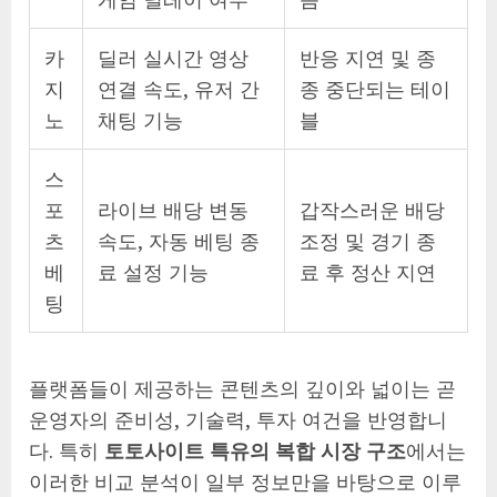
카
딜러 실시간 영상
반응 지연 및 종
지
연결 속도, 유저 간
종 중단되는 테이
노
채팅 기능
블
스
포
라이브 배당 변동
갑작스러운 배당
츠
속도, 자동 베팅 종
조정 및 경기 종
베
료 설정 기능
료 후 정산 지연
팅
플랫폼들이 제공하는 콘텐츠의 깊이와 넓이는 곧
운영자의 준비성, 기술력, 투자 여건을 반영합니
다. 특히
토토사이트 특유의 복합 시장 구조
에서는
이러한 비교 분석이 일부 정보만을 바탕으로 이루