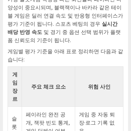
양성이 중요시되며, 블랙잭이나 바카라 같은 테이
블 게임은 딜러 연결 속도 및 반응형 인터페이스가
평가 기준이 됩니다. 스포츠 베팅의 경우
실시간
배당 반영 속도
및 경기 중 옵션 선택 범위가 플랫
폼 신뢰도의 기준이 됩니다.
게임별 평가 기준을 아래 표로 정리하면 다음과 같
습니다:
게
임
주요 체크 요소
위험 사인
장
르
페이라인 완전 공
게임 중 자동 퇴
슬
개, 잭팟 빈도 통계,
장·로그 기록 없
롯
게임 딜레이 여부
음