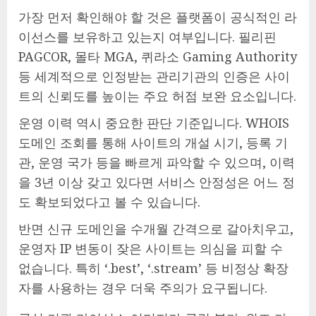
가장 먼저 확인해야 할 것은 플랫폼이 공식적인 라
이선스를 보유하고 있는지 여부입니다. 필리핀
PAGCOR, 몰타 MGA, 퀴라소 Gaming Authority
등 세계적으로 인정받는 관리기관의 인증은 사이
트의 신뢰도를 높이는 주요 허점 보완 요소입니다.
운영 이력 역시 중요한 판단 기준입니다. WHOIS
도메인 조회를 통해 사이트의 개설 시기, 등록 기
관, 운영 국가 등을 빠르게 파악할 수 있으며, 이력
을 3년 이상 갖고 있다면 서비스 안정성은 어느 정
도 확보되었다고 볼 수 있습니다.
반면 신규 도메인을 수개월 간격으로 갈아치우고,
운영자 IP 변동이 잦은 사이트는 의심을 피할 수
없습니다. 특히 ‘.best’, ‘.stream’ 등 비정상 확장
자를 사용하는 경우 더욱 주의가 요구됩니다.