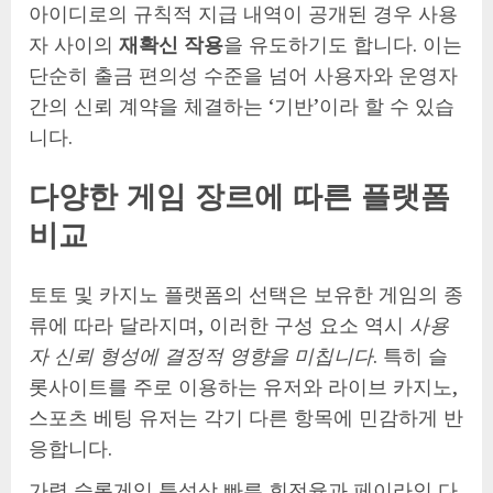
아이디로의 규칙적 지급 내역이 공개된 경우 사용
자 사이의
재확신 작용
을 유도하기도 합니다. 이는
단순히 출금 편의성 수준을 넘어 사용자와 운영자
간의 신뢰 계약을 체결하는 ‘기반’이라 할 수 있습
니다.
다양한 게임 장르에 따른 플랫폼
비교
토토 및 카지노 플랫폼의 선택은 보유한 게임의 종
류에 따라 달라지며, 이러한 구성 요소 역시
사용
자 신뢰 형성에 결정적 영향을 미칩니다
. 특히 슬
롯사이트를 주로 이용하는 유저와 라이브 카지노,
스포츠 베팅 유저는 각기 다른 항목에 민감하게 반
응합니다.
가령 슬롯게임 특성상 빠른 회전율과 페이라인 다