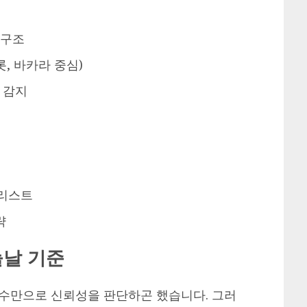
 구조
, 바카라 중심)
 감지
크리스트
략
늘날 기준
수만으로 신뢰성을 판단하곤 했습니다. 그러