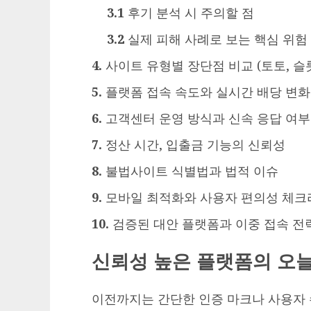
3.1
후기 분석 시 주의할 점
3.2
실제 피해 사례로 보는 핵심 위험
4.
사이트 유형별 장단점 비교 (토토, 슬롯
5.
플랫폼 접속 속도와 실시간 배당 변화
6.
고객센터 운영 방식과 신속 응답 여부
7.
정산 시간, 입출금 기능의 신뢰성
8.
불법사이트 식별법과 법적 이슈
9.
모바일 최적화와 사용자 편의성 체
10.
검증된 대안 플랫폼과 이중 접속 전
신뢰성 높은 플랫폼의 오
이전까지는 간단한 인증 마크나 사용자 