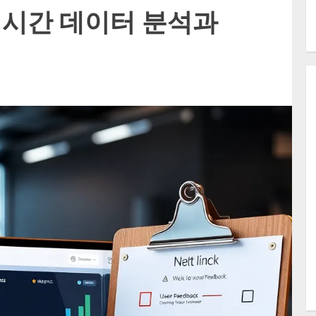
실시간 데이터 분석과