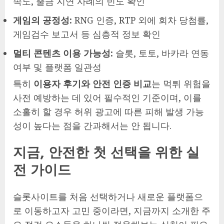
속도, 출금 지연 사례의 빈도 확인
게임의 공정성:
RNG 인증, RTP 외에 회차 당첨률,
게임검수 보고서 등 심층적 정보 확인
멀티 콘텐츠 이용 가능성:
슬롯, 토토, 바카라 연동
여부 및 플랫폼 일관성
특히
이용자 후기와 안전 인증 비교
는 먹튀 위험을
사전 예방하는 데 있어 필수적인 기준이며, 이를
소홀히 할 경우 허위 광고에 따른 피해 발생 가능
성이 높다는 점을 간과해서는 안 됩니다.
지금, 안전한 첫 선택을 위한 실
전 가이드
슬롯사이트를 처음 선택하거나 새로운 플랫폼으
로 이동하고자 고민 중이라면, 지금까지 소개한 주