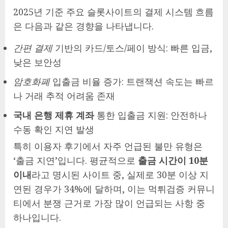
2025년 기준 주요 슬롯사이트의 결제 시스템 흐름
은 다음과 같은 경향을 나타냅니다.
간편 결제
기반의 카드/토스/페이 방식: 빠른 입금,
낮은 보안성
암호화폐
입출금 비율 증가: 트랜잭션 속도는 빠르
나 거래 추적 어려움 존재
국내 은행 제휴 계좌
통한 입출금 지원: 안전하나
수동 확인 지연 발생
특히 이용자 후기에서 자주 언급된 불만 유형은
‘출금 지연’입니다. 평균적으로
출금 시간이 10분
이내
라고 명시된 사이트 중, 실제로 30분 이상 지
연된 경우가 34%에 달하며, 이는 먹튀검증 커뮤니
티에서 분쟁 근거로 가장 많이 언급되는 사항 중
하나입니다.