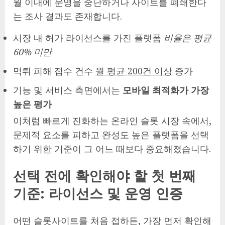
월 이내에 운영을 중단하거나 사이트를 폐쇄한다
는 조사 결과도 존재합니다.
시장 내 허가 라이선스를 가진 플랫폼
비율은 평균
60% 미만
먹튀 피해 접수 건수
월 평균 200건 이상
증가
기능 및 서비스 측면에서는
모바일 최적화가 가장
높은 평가
이처럼 빠르게 진화하는 온라인 슬롯 시장 속에서,
문제적 요소를 피하고 완성도 높은 플랫폼을 선택
하기 위한 기준이 그 어느 때보다 중요해졌습니다.
선택 전에 확인해야 할 첫 번째
기준: 라이선스 및 운영 인증
어떤 슬롯사이트를 처음 접하든, 가장 먼저 확인해