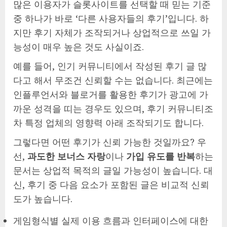
많은 이용자가 슬롯사이트를 선택할 때 믿는 기준
중 하나가 바로 ‘다른 사용자들의 후기’입니다. 하
지만 후기 자체가 조작되거나 상업적으로 쓰일 가
능성이 매우 높은 것도 사실이죠.
예를 들어, 인기 커뮤니티에서 작성된 후기 글 많
다고 해서 무조건 신뢰할 수는 없습니다. 최근에는
인플루언서와 블로거를 활용한 후기가 광고에 가
까운 성격을 띠는 경우도 있으며, 후기 커뮤니티조
차 특정 업체의 영향력 아래 조작되기도 합니다.
그렇다면 어떤 후기가 신뢰 가능한 것일까요? 우
선,
과도한 보너스 자랑
이나
가입 유도를 반복
하는
문서는 상업적 목적의 글일 가능성이 높습니다. 대
신, 후기 중 다음 요소가 포함된 글은 비교적 신뢰
도가 높습니다.
게임형식별 실제 이용 흐름과 인터페이스에 대한