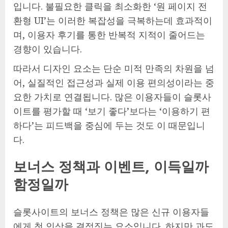
입니다. 불필요한 클릭을 최소화한 ‘원 페이지 전
환형 UI’는 이러한 복잡성을 극복하는데 효과적이
며, 이용자 후기를 통한 반복적 지적이 줄어드는
경향이 있습니다.
따라서 디자인 요소는 단순 미적 만족의 차원을 넘
어, 실질적인 접근성과 실제 이용 편의성이라는 중
요한 가치로 연결됩니다. 많은 이용자들이 슬롯사
이트를 평가할 때 ‘보기 좋다’보다는 ‘이용하기 편
하다’는 피드백을 중심에 두는 것도 이 때문입니
다.
보너스 정책과 이벤트, 이득일까
함정일까
슬롯사이트의 보너스 정책은 많은 신규 이용자들
에게 첫 인상을 결정짓는 요소입니다. 하지만 과도