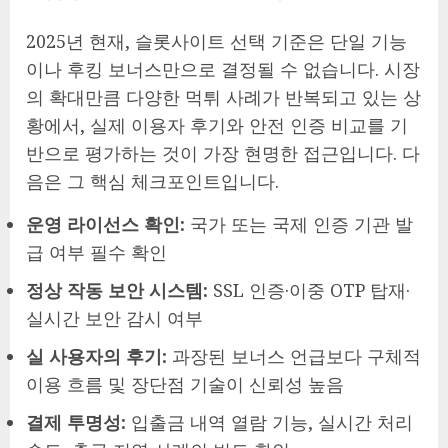
2025년 현재, 슬롯사이트 선택 기준은 단일 기능
이나 후킹 보너스만으로 결정될 수 없습니다. 시장
의 확대만큼 다양한 먹튀 사례가 반복되고 있는 상
황에서, 실제 이용자 후기와 안전 인증 비교를 기
반으로 평가하는 것이 가장 현명한 접근입니다. 다
음은 그 핵심 체크포인트입니다.
운영 라이선스 확인:
국가 또는 국제 인증 기관 발
급 여부 필수 확인
정상 작동 보안 시스템:
SSL 인증·이중 OTP 탑재·
실시간 보안 감시 여부
실 사용자의 후기:
과장된 보너스 언급보다 구체적
이용 흐름 및 장단점 기술이 신뢰성 높음
결제 투명성:
입출금 내역 열람 기능, 실시간 처리