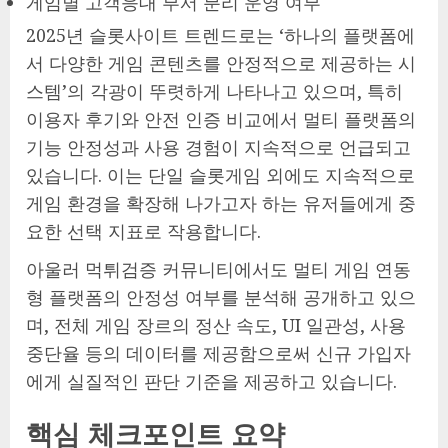
게임별 고객응대 부서 분리 운영 여부
2025년 슬롯사이트 트렌드로는 ‘하나의 플랫폼에
서 다양한 게임 콘텐츠를 안정적으로 제공하는 시
스템’의 각광이 뚜렷하게 나타나고 있으며, 특히
이용자 후기와 안전 인증 비교에서 멀티 플랫폼의
기능 안정성과 사용 경험이 지속적으로 언급되고
있습니다. 이는 단일 슬롯게임 외에도 지속적으로
게임 환경을 확장해 나가고자 하는 유저들에게 중
요한 선택 지표로 작용합니다.
아울러 먹튀검증 커뮤니티에서도 멀티 게임 연동
형 플랫폼의 안정성 여부를 분석해 공개하고 있으
며, 전체 게임 장르의 정산 속도, UI 일관성, 사용
중단율 등의 데이터를 제공함으로써 신규 가입자
에게 실질적인 판단 기준을 제공하고 있습니다.
핵심 체크포인트 요약