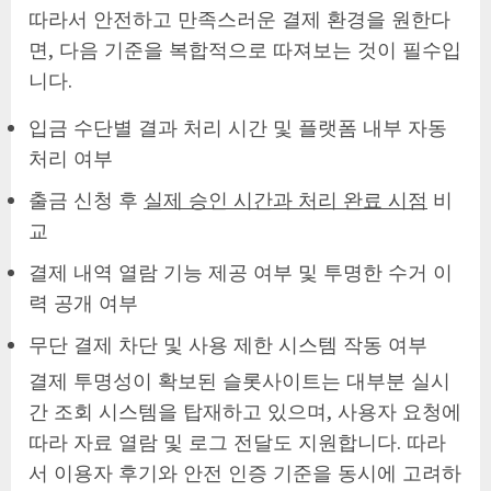
따라서 안전하고 만족스러운 결제 환경을 원한다
면, 다음 기준을 복합적으로 따져보는 것이 필수입
니다.
입금 수단별 결과 처리 시간 및 플랫폼 내부 자동
처리 여부
출금 신청 후
실제 승인 시간과 처리 완료 시점
비
교
결제 내역 열람 기능 제공 여부 및 투명한 수거 이
력 공개 여부
무단 결제 차단 및 사용 제한 시스템 작동 여부
결제 투명성이 확보된 슬롯사이트는 대부분 실시
간 조회 시스템을 탑재하고 있으며, 사용자 요청에
따라 자료 열람 및 로그 전달도 지원합니다. 따라
서 이용자 후기와 안전 인증 기준을 동시에 고려하