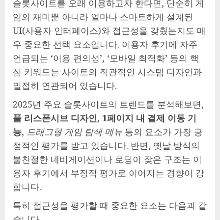
슬롯사이트를 오래 이용하고자 한다면, 단순히 게
임의 재미뿐 아니라 얼마나 스마트하게 설계된
UI(사용자 인터페이스)와 접근성을 갖췄는지도 매
우 중요한 선택 요소입니다. 이용자 후기에 자주
언급되는 ‘이용 편의성’, ‘모바일 최적화’ 등의 핵
심 키워드는 사이트의 직관적인 시스템 디자인과
밀접히 연관되어 있습니다.
2025년 주요 슬롯사이트의 트렌드를 분석해보면,
풀 리스폰시브 디자인
,
1페이지 내 결제 이동 기
능
,
드래그형 게임 탐색 메뉴
등의 요소가 가장 긍
정적인 평가를 받고 있습니다. 반면, 옛날 방식의
불친절한 네비게이션이나 로딩이 잦은 구조는 이
용자 후기에서 부정적 평가로 이어지는 경향이 강
합니다.
특히 접근성을 평가할 때 중요한 요소는 다음과 같
습니다.