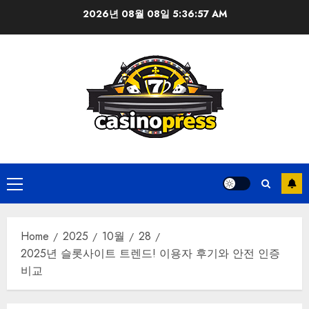
Skip
2026년 08월 08일
5:36:58 AM
to
content
Primary
Menu
Home
2025
10월
28
2025년 슬롯사이트 트렌드! 이용자 후기와 안전 인증
비교