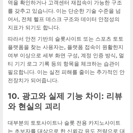
역을 확인하거나 고객센터 재접속이 가능한 구조
를 갖추고 있습니다. 이는 단순한 기술 수준을 넘
어서, 전체 헬프 데스크 구조와 데이터 안정성의
지표가 되기도 합니다.
따라서 안전 기반의 슬롯사이트 또는 스포츠 토토
플랫폼을 찾는 사용자는, 플랫폼 접속이 원활한지
여부 이상으로 세부 화면 구성, 계정 인증 방식, 멀
티 기기 로그 기록 등의 항목을 체크하는 습관이
필요합니다. 이는 실전 피해를 줄이는 추가적인 안
전장치가 되어줍니다.
10. 광고와 실제 기능 차이: 리뷰
와 현실의 괴리
대부분의 토토사이트나 슬롯 전용 카지노사이트
는 초보자를 대상으로 한 신뢰감 유도 전략으로 대