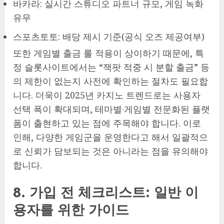
바카라: 실시간 스튜디오 파트너 규모, 게임 녹화
유무
스포츠토토: 배당 제시 기준(공식 오즈 제공여부)
또한 게임별 출금 룰 적용이 상이하기 때문에, 특
정 슬롯사이트에서는 “잭팟 적중 시 분할 출금” 등
의 제한이 없는지 사전에 확인하는 절차도 필요합
니다. 더욱이 2025년 카지노 트렌드로는 사용자
선택 폭이 확대되며, 테마별·게임별 전문화된 플랫
폼이 출현하고 있는 점에 주목해야 합니다. 이로
인해, 다양한 게임군을 운영한다고 해서 일괄적으
로 신뢰가 담보되는 것은 아니라는 점을 유의해야
합니다.
8. 가입 전 체크리스트: 일반 이
용자를 위한 가이드