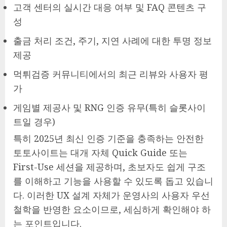
고객 센터의 실시간 대응 여부 및 FAQ 콘텐츠 구
성
출금 처리 조건, 주기, 지연 사례에 대한 투명 정보
제공
먹튀검증 커뮤니티에서의 최근 리뷰와 사용자 평
가
게임별 제공사 및 RNG 인증 유무(특히 슬롯사이
트일 경우)
특히 2025년 최신 인증 기준을 충족하는 안전한
토토사이트는 대개 자체 Quick Guide 또는
First-Use 세션을 제공하며, 초보자도 쉽게 구조
를 이해하고 기능을 사용할 수 있도록 돕고 있습니
다. 이러한 UX 설계 자체가 운영사의 사용자 우선
철학을 반영한 요소이므로, 세심하게 확인해야 하
는 포인트입니다.