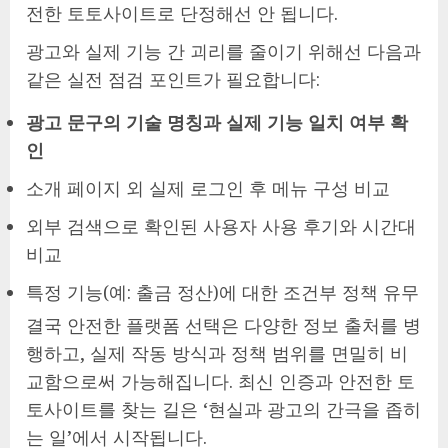
전한 토토사이트로 단정해선 안 됩니다.
광고와 실제 기능 간 괴리를 줄이기 위해선 다음과
같은 실전 점검 포인트가 필요합니다:
광고 문구의 기술 명칭과 실제 기능 일치 여부 확
인
소개 페이지 외 실제 로그인 후 메뉴 구성 비교
외부 검색으로 확인된 사용자 사용 후기와 시간대
비교
특정 기능(예: 출금 정산)에 대한 조건부 정책 유무
결국 안전한 플랫폼 선택은 다양한 정보 출처를 병
행하고, 실제 작동 방식과 정책 범위를 면밀히 비
교함으로써 가능해집니다. 최신 인증과 안전한 토
토사이트를 찾는 길은 ‘현실과 광고의 간극을 좁히
는 일’에서 시작됩니다.