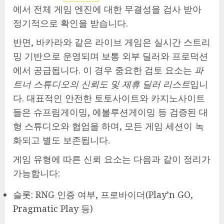
에서 전체 게임 엔진에 대한 무결성을 검사 받아
정기적으로 확인을 받습니다.
반면, 바카라와 같은 라이브 게임은 실시간 스트리
밍 기반으로 운영되며 보통 외부 딜러와 프로덕션
에서 공급됩니다. 이 경우 중요한 검토 요소는
파
트너 스튜디오의 신뢰도 및 제휴 딜러 리스트
입니
다. 대표적인 안전한 토토사이트와 카지노사이트
들은 슈프림게이밍, 에볼루션게이밍 등 검증된 대
형 스튜디오와 협업을 하며, 모든 게임 세션이 녹
화되고 별도 보존됩니다.
게임 유형에 따른 신뢰 요소는 다음과 같이 정리가
가능합니다:
슬롯: RNG 인증 여부, 프로바이더(Play’n GO,
Pragmatic Play 등)