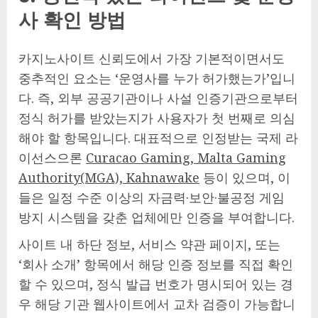
사 확인 방법
카지노사이트 신뢰도에서 가장 기본적이면서도
중추적인 요소는 ‘운영사를 누가 허가했는가’입니
다. 즉, 외부 공공기관이나 사설 인증기관으로부터
정식 허가를 받았는지가 사용자가 첫 번째로 의심
해야 할 항목입니다. 대표적으로 인정받는 국제 라
이선스으론
Curacao Gaming, Malta Gaming
Authority(MGA), Kahnawake
등이 있으며, 이
들은 일정 수준 이상의 자금력·보안·불공정 게임
방지 시스템을 갖춘 업체에만 인증을 부여합니다.
사이트 내 하단 정보, 서비스 약관 페이지, 또는
‘회사 소개’ 항목에서 해당 인증 정보를 직접 확인
할 수 있으며, 정식 발급 번호가 명시되어 있는 경
우 해당 기관 웹사이트에서 교차 검증이 가능합니