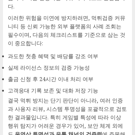
다.
이러한 위험을 미연에 방지하려면, 먹튀검증 커뮤
니티 등 신뢰 가능한 외부 플랫폼의 사례 조회는
필수이며, 다음의 체크리스트를 기준으로 삼는 것
이 중요합니다:
과도한 첫충 혜택 및 배당률 강조 여부
실제 라이선스 정보의 검증 가능성
출금 신청 후 24시간 이내 처리 여부
고객응대 기록 보존 및 대화 저장 기능
결국 먹튀 방지는 단기 판단이 아니라, 여러 인증
과 사용자 리뷰, 시스템 투명성을 포괄적으로 검토
한 결과물입니다. 특히 게임별 특성에 따라 이상
행위 탐지가 어려운 경우가 있어, 보안 체계 외에
도
운영상 투명성과 유통 채널의 검증력
에 주목해