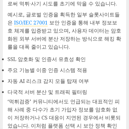
로써 먹튀·사기 시도를 초기에 막을 수 있습니다.
예시로, 글로벌 인증을 획득한 일부 슬롯사이트들
은
ISO/IEC 27001
보안 인증을 통해 내부 정보보
호 체계를 입증받고 있으며, 사용자 데이터는 암호
화된 외부 서버에 분산 저장하는 방식으로 해킹 확
률을 대폭 줄이고 있습니다.
SSL 암호화 및 인증서 유효성 확인
주요 기능별 이중 인증 시스템 적용
자동 AI 리스크 감지 모듈 탑재 여부
다국적 서버 분산 및 트래픽 필터링
‘먹튀검증’ 커뮤니티에서도 언급되는 대표적인 피
해 사례 중 다수가 초기 가입자 정보를 암호화 없
이 저장하거나 CS 대응이 지연된 경우에서 비롯되
었습니다. 이처럼 플랫폼 선택 시 보안 정책 확인