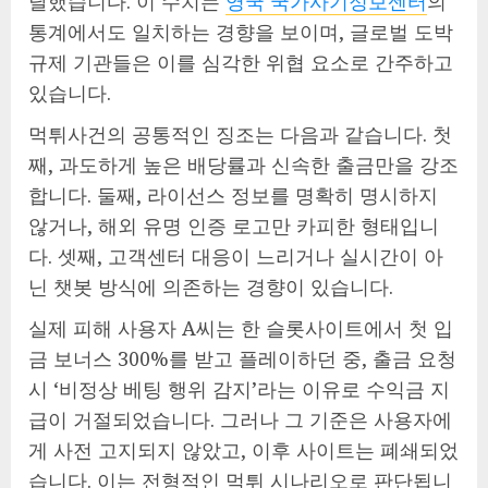
달했습니다. 이 수치는
영국 국가사기정보센터
의
통계에서도 일치하는 경향을 보이며, 글로벌 도박
규제 기관들은 이를 심각한 위협 요소로 간주하고
있습니다.
먹튀사건의 공통적인 징조는 다음과 같습니다. 첫
째, 과도하게 높은 배당률과 신속한 출금만을 강조
합니다. 둘째, 라이선스 정보를 명확히 명시하지
않거나, 해외 유명 인증 로고만 카피한 형태입니
다. 셋째, 고객센터 대응이 느리거나 실시간이 아
닌 챗봇 방식에 의존하는 경향이 있습니다.
실제 피해 사용자 A씨는 한 슬롯사이트에서 첫 입
금 보너스 300%를 받고 플레이하던 중, 출금 요청
시 ‘비정상 베팅 행위 감지’라는 이유로 수익금 지
급이 거절되었습니다. 그러나 그 기준은 사용자에
게 사전 고지되지 않았고, 이후 사이트는 폐쇄되었
습니다. 이는 전형적인 먹튀 시나리오로 판단됩니