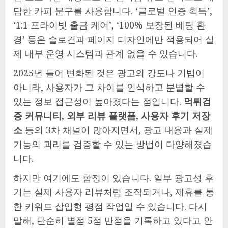
담한 카피 문구를 사용합니다. ‘글로벌 인증 획득’,
‘1:1 프라이빗 출금 케어’, ‘100% 보장된 베팅 환
경’ 등은 슬로건과 페이지 디자인에만 적용되어 실
제 내부 운영 시스템과 관계 없을 수 있습니다.
2025년 들어 변화된 것은 광고의 강도나 기법이
아니라, 사용자가 그 차이를 인식하고 분별할 수
있는 정보 접근성이 높아졌다는 점입니다.
먹튀검
증 커뮤니티, 외부 리뷰 플랫폼, 사용자 후기 저장
소
등의 3차 채널이 많아지면서, 광고 내용과 실제
기능의 괴리를 검증할 수 있는 방법이 다양해졌습
니다.
하지만 여기에도 함정이 있습니다. 일부 광고성 후
기는 실제 사용자 리뷰처럼 조작되거나, 제휴를 통
한 키워드 삽입형 평점 작업일 수 있습니다. 다시
말해, 단순히 별점 5점 만점을 기록하고 있다고 안