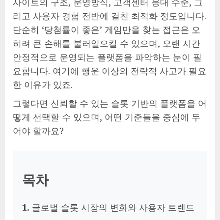
사이트의 구조, 운영방식, 고객센터 응대 수준, 그
리고 사용자 경험 전반에 걸친 최적화 정도입니다.
단순히 ‘당첨률이 좋은’ 게임만을 찾는 접근은 오
히려 큰 손해를 불러일으킬 수 있으며, 오랜 시간
안정적으로 운영되는 플랫폼을 파악하는 눈이 필
요합니다. 여기에 행운 이상의 전략적 사고가 필요
한 이유가 있죠.
그렇다면 신뢰할 수 있는 슬롯 기반의 플랫폼을 어
떻게 선택할 수 있으며, 어떤 기준들을 중심에 두
어야 할까요?
목차
1.
글로벌 슬롯 시장의 변화와 사용자 트렌드