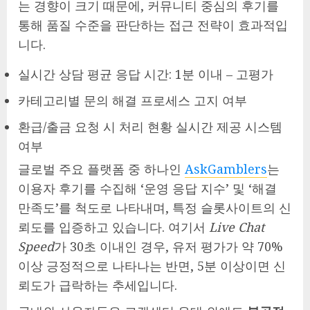
는 경향이 크기 때문에, 커뮤니티 중심의 후기를
통해 품질 수준을 판단하는 접근 전략이 효과적입
니다.
실시간 상담 평균 응답 시간: 1분 이내 – 고평가
카테고리별 문의 해결 프로세스 고지 여부
환급/출금 요청 시 처리 현황 실시간 제공 시스템
여부
글로벌 주요 플랫폼 중 하나인
AskGamblers
는
이용자 후기를 수집해 ‘운영 응답 지수’ 및 ‘해결
만족도’를 척도로 나타내며, 특정 슬롯사이트의 신
뢰도를 입증하고 있습니다. 여기서
Live Chat
Speed
가 30초 이내인 경우, 유저 평가가 약 70%
이상 긍정적으로 나타나는 반면, 5분 이상이면 신
뢰도가 급락하는 추세입니다.