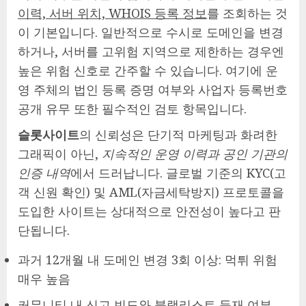
이력, 서버 위치, WHOIS 등록 정보
를 조회하는 것
이 기본입니다. 일반적으로 수시로 도메인을 변경
하거나, 서버를 고위험 지역으로 제한하는 경우엔
높은 위험 신호로 간주할 수 있습니다. 여기에 운
영 주체의 법인 등록 증명 여부와 사업자 등록번호
공개 유무 또한 필수적인 검토 항목입니다.
슬롯사이트
의 신뢰성은 단기적 마케팅과 화려한
그래픽이 아닌,
지속적인 운영 이력과 공인 기관의
인증 내역
에서 드러납니다. 글로벌 기준의 KYC(고
객 신원 확인) 및 AML(자금세탁방지) 프로토콜을
도입한 사이트는 상대적으로 안전성이 높다고 판
단됩니다.
과거 12개월 내 도메인 변경 3회 이상: 먹튀 위험
매우 높음
커뮤니티 내 신고 빈도와 블랙리스트 등재 여부