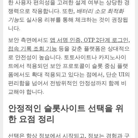
한 사용자 편의성을 고려한 설계 여부는 상당한 경
쟁력으로 작용합니다. 또한,
배터리 소모 최적화
기능
도 실사용 리뷰를 통해 체크하는 것이 권장됩
니다.
보안 측면에서도
앱 서명 인증, OTP 2단계 로그인,
접속 기록 조회 기능
등을 갖춘 플랫폼은 상대적으
로 안전성이 높습니다. 토토사이트나 카지노사이
트에서 적용되던 보안 프로토콜이 슬롯 중심 플랫
폼에서도 확대 적용되고 있다는 점에서, 단순 UI의
편리함을 넘어서 전방위적인 안정성까지 함께 비
교해야 합니다.
안정적인 슬롯사이트 선택을 위
한 요점 정리
선택은 항상 정보에서 시작되고, 정보는 경험과 구