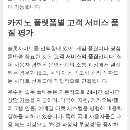
이 가능합니다.
카지노 플랫폼별 고객 서비스 품
질 평가
슬롯사이트를 선택함에 있어, 게임 품질이나 당첨
률만큼 중요한 것은
고객 서비스의 품질
입니다. 실
제 사용자 경험은 운영진과의 소통 과정에서 결정
되는 경우가 많고, 문의 대응 속도와 처리 정확도
는 사이트 선호도에 직접적으로 연결됩니다.
우수한 슬롯 플랫폼은 기본적으로
24시간 실시간
상담 기능
을 제공하며, 다국어 지원, 카카오톡/텔
레그램 연동, 이메일 티켓 시스템을 병행해 대응력
강화를 꾀하고 있습니다. 특히 국내 사용자들은 대
응 속도 이상으로 ‘해결 과정의 투명성’을 중시하