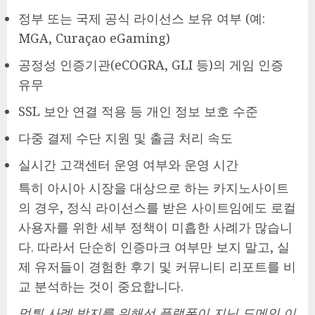
정부 또는 국제 공식 라이선스 보유 여부 (예:
MGA, Curaçao eGaming)
공정성 인증기관(eCOGRA, GLI 등)의 게임 인증
유무
SSL 보안 연결 적용 등 개인 정보 보호 수준
다중 결제 수단 지원 및 출금 처리 속도
실시간 고객센터 운영 여부와 운영 시간
특히 아시아 시장을 대상으로 하는 카지노사이트
의 경우, 정식 라이선스를 받은 사이트임에도 로컬
사용자를 위한 세부 정책이 미흡한 사례가 많습니
다. 따라서 단순히 인증마크 여부만 보지 말고, 실
제 유저들이 경험한 후기 및 커뮤니티 리포트를 비
교 분석하는 것이 중요합니다.
먹튀 사례 방지를 위해선 플랫폼이 지닌 도메인 이