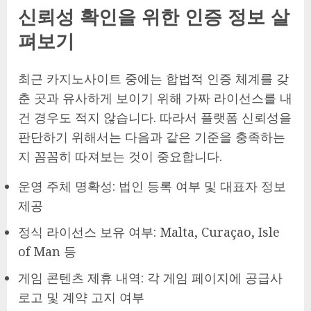
신뢰성 확인을 위한 인증 정보 살
펴보기
최근 카지노사이트 중에는 합법적 인증 체계를 갖
춘 곳과 유사하게 보이기 위해 가짜 라이선스를 내
건 경우도 적지 않습니다. 따라서 플랫폼 신뢰성을
판단하기 위해서는 다음과 같은 기준을 충족하는
지 꼼꼼히 따져보는 것이 중요합니다.
운영 주체 명확성: 법인 등록 여부 및 대표자 정보
제공
정식 라이선스 보유 여부: Malta, Curaçao, Isle
of Man 등
게임 콘텐츠 제휴 내역: 각 게임 페이지에 공급사
로고 및 계약 고지 여부