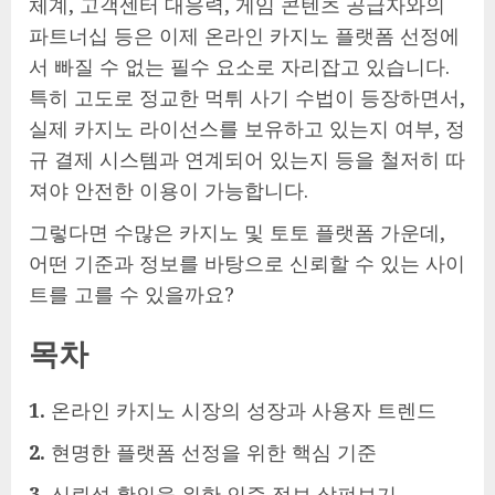
체계, 고객센터 대응력, 게임 콘텐츠 공급자와의
파트너십 등은 이제 온라인 카지노 플랫폼 선정에
서 빠질 수 없는 필수 요소로 자리잡고 있습니다.
특히 고도로 정교한 먹튀 사기 수법이 등장하면서,
실제 카지노 라이선스를 보유하고 있는지 여부, 정
규 결제 시스템과 연계되어 있는지 등을 철저히 따
져야 안전한 이용이 가능합니다.
그렇다면 수많은 카지노 및 토토 플랫폼 가운데,
어떤 기준과 정보를 바탕으로 신뢰할 수 있는 사이
트를 고를 수 있을까요?
목차
1.
온라인 카지노 시장의 성장과 사용자 트렌드
2.
현명한 플랫폼 선정을 위한 핵심 기준
3.
신뢰성 확인을 위한 인증 정보 살펴보기