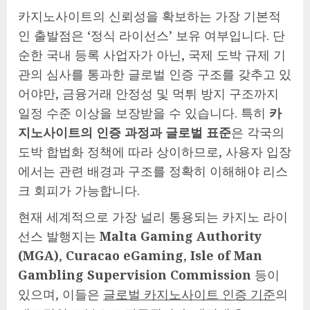
카지노사이트의 신뢰성을 확보하는 가장 기본적
인 출발점은 ‘정식 라이선스’ 보유 여부입니다. 단
순한 국내 등록 사업자가 아닌, 국제 도박 규제 기
관의 심사를 통과한 글로벌 인증 구조를 갖추고 있
어야만, 금융거래 안정성 및 먹튀 방지 구조까지
일정 수준 이상을 보장받을 수 있습니다. 특히
카
지노사이트의 인증 과정과 글로벌 표준
은 각국의
도박 합법화 정책에 따라 상이하므로, 사용자 입장
에서는 관련 배경과 구조를 정확히 이해해야 리스
크 회피가 가능합니다.
현재 세계적으로 가장 널리 통용되는 카지노 라이
선스 발행지는
Malta Gaming Authority
(MGA)
,
Curacao eGaming
,
Isle of Man
Gambling Supervision Commission
등이
있으며, 이들은
글로벌 카지노사이트 인증 기준
의