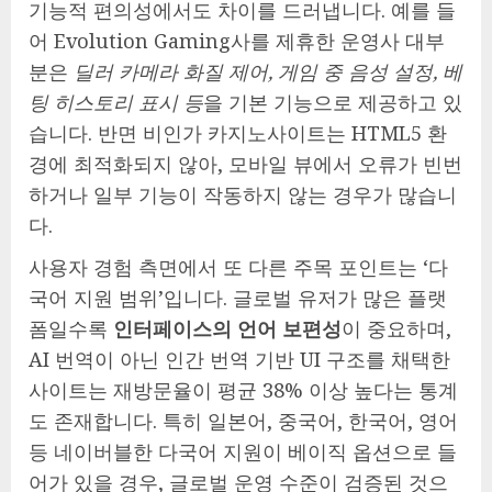
기능적 편의성에서도 차이를 드러냅니다. 예를 들
어 Evolution Gaming사를 제휴한 운영사 대부
분은
딜러 카메라 화질 제어, 게임 중 음성 설정, 베
팅 히스토리 표시 등
을 기본 기능으로 제공하고 있
습니다. 반면 비인가 카지노사이트는 HTML5 환
경에 최적화되지 않아, 모바일 뷰에서 오류가 빈번
하거나 일부 기능이 작동하지 않는 경우가 많습니
다.
사용자 경험 측면에서 또 다른 주목 포인트는 ‘다
국어 지원 범위’입니다. 글로벌 유저가 많은 플랫
폼일수록
인터페이스의 언어 보편성
이 중요하며,
AI 번역이 아닌 인간 번역 기반 UI 구조를 채택한
사이트는 재방문율이 평균 38% 이상 높다는 통계
도 존재합니다. 특히 일본어, 중국어, 한국어, 영어
등 네이버블한 다국어 지원이 베이직 옵션으로 들
어가 있을 경우, 글로벌 운영 수준이 검증된 것으