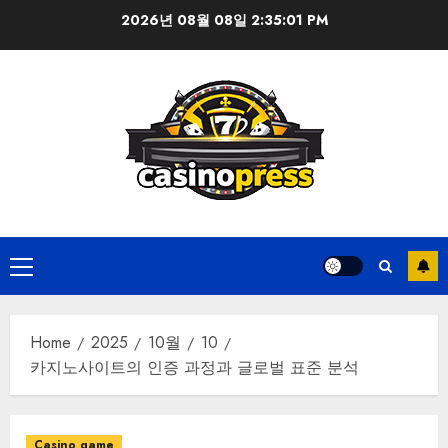
Skip
2026년 08월 08일
2:35:02 PM
to
content
Primary
Menu
Home
2025
10월
10
카지노사이트의 인증 과정과 글로벌 표준 분석
Casino game