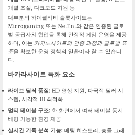
개별 조절, 다크모드 지원 등
대부분의 하이퀄리티 슬롯사이트는
Microgaming 또는 NetEnt와 같은 인증된 글로
벌 공급사와 협업을 통해 안정적 게임 운영을 제공
하며, 이는
카지노사이트의 인증 과정과 글로벌 표
준
을 확보한 운영 정책의 일환이라 할 수 있습니
다.
바카라사이트 특화 요소
라이브 딜러 품질:
HD 영상 지원, 다국적 딜러 시
스템, 시각적 UI 최적화
멀티 테이블 구조:
한 화면에서 여러 테이블 동시
베팅 가능한 환경 제공
실시간 기록 분석 기능:
베팅 히스토리, 승률 그래