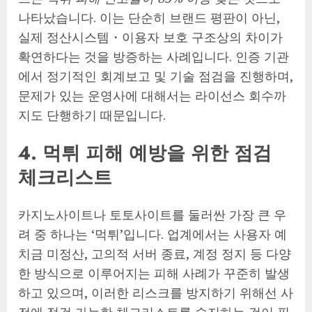
나타났습니다. 이는 단순히 브랜드 평판이 아닌,
실제 정산시스템・이용자 보호 구조상의 차이가
확연하다는 것을 방증하는 사례입니다. 인증 기관
에서 정기적인 회계보고 및 기술 점검을 진행하며,
문제가 있는 운영사에 대해서는 라이선스 회수까
지도 단행하기 때문입니다.
4. 먹튀 피해 예방을 위한 점검
체크리스트
카지노사이트나 토토사이트를 둘러싼 가장 큰 우
려 중 하나는 ‘먹튀’입니다. 업계에서는 사용자 예
치금 미정산, 고의적 서버 종료, 계정 정지 등 다양
한 방식으로 이루어지는 피해 사례가 꾸준히 발생
하고 있으며, 이러한 리스크를 방지하기 위해선 사
전에 점검 가능한 체크리스트를 숙지하는 것이 필