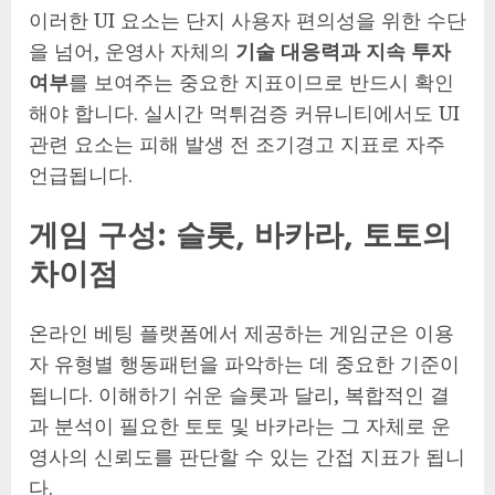
이러한 UI 요소는 단지 사용자 편의성을 위한 수단
을 넘어, 운영사 자체의
기술 대응력과 지속 투자
여부
를 보여주는 중요한 지표이므로 반드시 확인
해야 합니다. 실시간 먹튀검증 커뮤니티에서도 UI
관련 요소는 피해 발생 전 조기경고 지표로 자주
언급됩니다.
게임 구성: 슬롯, 바카라, 토토의
차이점
온라인 베팅 플랫폼에서 제공하는 게임군은 이용
자 유형별 행동패턴을 파악하는 데 중요한 기준이
됩니다. 이해하기 쉬운 슬롯과 달리, 복합적인 결
과 분석이 필요한 토토 및 바카라는 그 자체로 운
영사의 신뢰도를 판단할 수 있는 간접 지표가 됩니
다.