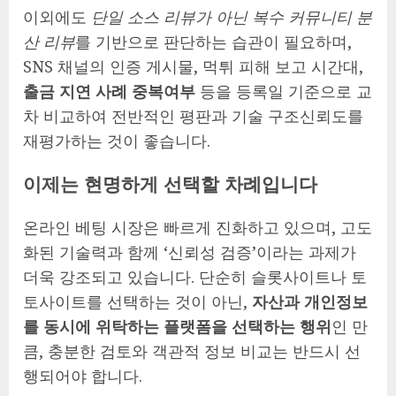
이외에도
단일 소스 리뷰가 아닌 복수 커뮤니티 분
산 리뷰
를 기반으로 판단하는 습관이 필요하며,
SNS 채널의 인증 게시물, 먹튀 피해 보고 시간대,
출금 지연 사례 중복여부
등을 등록일 기준으로 교
차 비교하여 전반적인 평판과 기술 구조신뢰도를
재평가하는 것이 좋습니다.
이제는 현명하게 선택할 차례입니다
온라인 베팅 시장은 빠르게 진화하고 있으며, 고도
화된 기술력과 함께 ‘신뢰성 검증’이라는 과제가
더욱 강조되고 있습니다. 단순히 슬롯사이트나 토
토사이트를 선택하는 것이 아닌,
자산과 개인정보
를 동시에 위탁하는 플랫폼을 선택하는 행위
인 만
큼, 충분한 검토와 객관적 정보 비교는 반드시 선
행되어야 합니다.