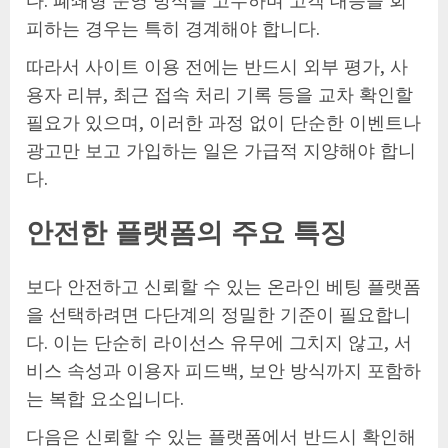
다. 폐쇄형 운영 방식을 고수하며 고객 대응을 회
피하는 경우는 특히 경계해야 합니다.
따라서 사이트 이용 전에는 반드시 외부 평가, 사
용자 리뷰, 최근 접속 처리 기록 등을 교차 확인할
필요가 있으며, 이러한 과정 없이 단순한 이벤트나
광고만 보고 가입하는 일은 가급적 지양해야 합니
다.
안전한 플랫폼의 주요 특징
보다 안전하고 신뢰할 수 있는 온라인 베팅 플랫폼
을 선택하려면 다단계의 정밀한 기준이 필요합니
다. 이는 단순히 라이선스 유무에 그치지 않고, 서
비스 속성과 이용자 피드백, 보안 방식까지 포함하
는 복합 요소입니다.
다음은 신뢰할 수 있는 플랫폼에서 반드시 확인해