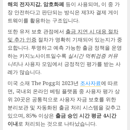
해외 전자지갑, 암호화폐
등이 사용되며, 이 중 가
장 안전하다고 판단되는 방식은 제3자 결제 게이
트웨이를 활용하는 구조입니다.
또한 유저 보호 관점에서
출금 지연 시 대응 절차
및 추가 인증
절차가 명확히 기재되어 있는지가 중
요합니다. 투명하고 예측 가능한 출금 정책을 운영
하는 카지노사이트일수록
실시간 먹튀검증 커뮤
니티
나 사용자 모임에서 긍정적인 평가를 받는 사
례가 많습니다.
미국 소재 The Pogg의 2023년
조사자료
에 따르
면, 국내외 온라인 베팅 플랫폼 중 사용자 평가 상
위 20곳은 공통적으로 사용자 자금 보호를 위한
분리보관 및 자동화된 출금 처리 시스템을 갖추고
있으며, 85% 이상은
출금 승인 시간 평균 4시간
이내
로 처리되는 것으로 나타났습니다.