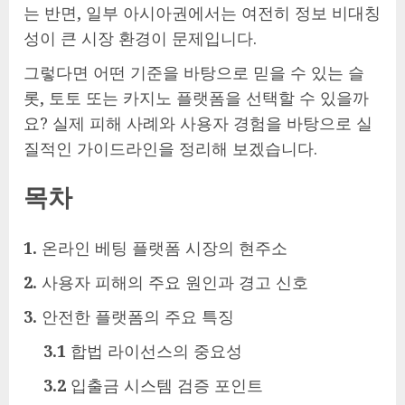
는 반면, 일부 아시아권에서는 여전히 정보 비대칭
성이 큰 시장 환경이 문제입니다.
그렇다면 어떤 기준을 바탕으로 믿을 수 있는 슬
롯, 토토 또는 카지노 플랫폼을 선택할 수 있을까
요? 실제 피해 사례와 사용자 경험을 바탕으로 실
질적인 가이드라인을 정리해 보겠습니다.
목차
1.
온라인 베팅 플랫폼 시장의 현주소
2.
사용자 피해의 주요 원인과 경고 신호
3.
안전한 플랫폼의 주요 특징
3.1
합법 라이선스의 중요성
3.2
입출금 시스템 검증 포인트