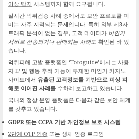
이상 탐지
시스템까지 함께 요구됩니다.
실시간 먹튀검증 사례 중에서도 보안 프로토콜 미
비는 자주 지적되는 문제입니다. 특히 외부 제3자
트래픽 분석이 없는 경우, 고객 데이터가
비인가
서버로 전송되거나 판매되는 사례
도 확인된 바 있
습니다.
먹튀피해 고발 플랫폼인 ‘Totoguide’에서는 사용
자 IP 및 행동 추적 기능이 부재한 미인가 카지노
사이트에서
유출된 고객정보를 기반으로 피싱 피
해로 이어진 사례를
수차례 보고하고 있습니다.
국내외 정상 운영 플랫폼은 다음과 같은 보안 체계
를 갖추고 있습니다:
GDPR 또는 CCPA 기반 개인정보 보호 시스템
2단계 OTP 인증
또는 생체 인증 로그인