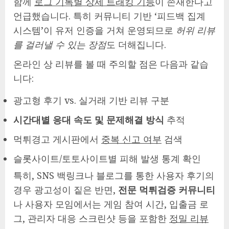
함께
로그 기록별 상세 트래킹 기능
이 존재한다고
언급했습니다. 특히 커뮤니티 기반 ‘피드백 집계
시스템’이 유저 인증을 거쳐 운영되므로
허위 리뷰
를 걸러낼 수 있는 장점
도 더해집니다.
온라인 상 리뷰를 볼 때 주의할 점은 다음과 같습
니다:
광고형 후기 vs. 실거래 기반 리뷰 구분
시간대별 응대 속도 및 문제해결 방식
추적
먹튀경고 게시판에서
중복 신고 여부
검색
슬롯사이트/토토사이트별 피해 발생 통계 확인
특히, SNS 백링크나 블로그를 통한 사용자 후기의
경우 광고성이 짙은 반면,
전문 먹튀검증 커뮤니티
나 사용자 모임에서는 게임 참여 시간, 입출금 로
그, 관리자 대응 스크린샷 등을 포함한
정밀 리뷰