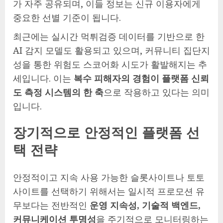
가 자주 공유되며, 이들 정보는 신규 이용자에게
중요한 선별 기준이 됩니다.
최근에는 실시간 먹튀검증 데이터를 기반으로 한
AI 감지 모델도 활용되고 있으며, 커뮤니티 집단지
성을 통한 위험도 스코어화 시도가 활발해지는 추
세입니다. 이는
복수 피해자의 경험이 플랫폼 신뢰
도 측정 시스템의 한 축
으로 작용하고 있다는 의미
입니다.
장기적으로 안정적인 플랫폼 선
택 전략
안정적이고 지속 사용 가능한 슬롯사이트나 토토
사이트를 선택하기 위해서는 일시적 프로모션 유
무보다는 전반적인
운영 지속성, 기술적 백엔드,
커뮤니케이션 투명성
을 주기적으로 모니터링하는