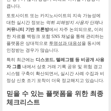
큽니다.
토토사이트 또는 카지노사이트의 지속 가능성에
대한 실시간 정보는
먹튀 피해방지 사용자 단체
나
커뮤니티 기반 토론방
에서 자주 논의되므로, 이러
한 자료를 백링크 포함 SNS 채널을 통해 관리하는
플랫폼은 상대적으로
투명성과 대응성
을 동시에
인정받는 경우가 많습니다.
특히 최근에는
디스코드, 텔레그램 등 비공개 사용
자 그룹
내에서 상호 거래 기록 공유 및 위험 경고
시스템 구축이 확산되면서, 실시간 사례 수집과 비
정상 신호 조기 포착이 더욱 정교해지고 있습니다.
믿을 수 있는 플랫폼을 위한 최종
체크리스트