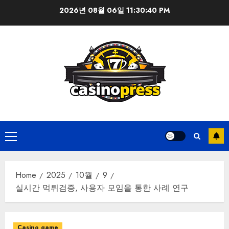
Skip
2026년 08월 06일
11:30:41 PM
to
content
Primary
Menu
Home
2025
10월
9
실시간 먹튀검증, 사용자 모임을 통한 사례 연구
Casino game