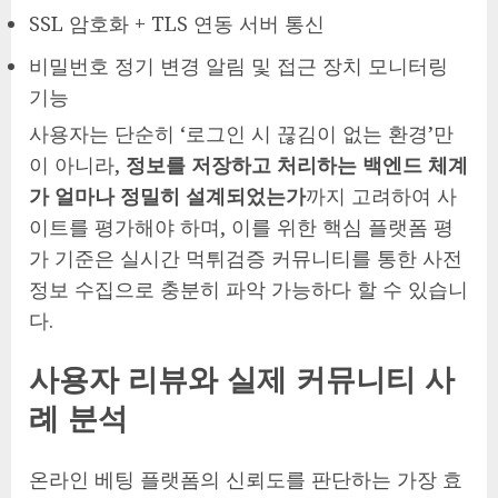
SSL 암호화 + TLS 연동 서버 통신
비밀번호 정기 변경 알림 및 접근 장치 모니터링
기능
사용자는 단순히 ‘로그인 시 끊김이 없는 환경’만
이 아니라,
정보를 저장하고 처리하는 백엔드 체계
가 얼마나 정밀히 설계되었는가
까지 고려하여 사
이트를 평가해야 하며, 이를 위한 핵심 플랫폼 평
가 기준은 실시간 먹튀검증 커뮤니티를 통한 사전
정보 수집으로 충분히 파악 가능하다 할 수 있습니
다.
사용자 리뷰와 실제 커뮤니티 사
례 분석
온라인 베팅 플랫폼의 신뢰도를 판단하는 가장 효