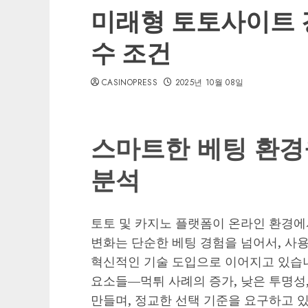
미래형 토토사이트 경
수 조건
CASINOPRESS
2025년 10월 08일
스마트한 베팅 환경
분석
토토 및 카지노 플랫폼이 온라인 환경에
변화는 단순한 베팅 경험을 넘어서, 사
혁신적인 기술 도입으로 이어지고 있습니
요소들—먹튀 사례의 증가, 낮은 투명성
만들며, 정교한 선택 기준을 요구하고 