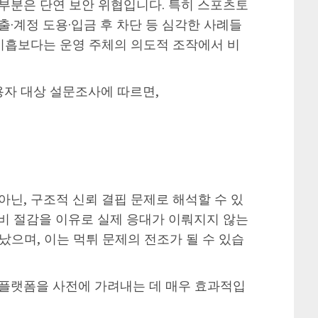
부분은 단연 보안 위협입니다. 특히 스포츠토
·계정 도용·입금 후 차단 등 심각한 사례들
 미흡보다는 운영 주체의 의도적 조작에서 비
사용자 대상 설문조사에 따르면,
닌, 구조적 신뢰 결핍 문제로 해석할 수 있
비 절감을 이유로 실제 응대가 이뤄지지 않는
났으며, 이는 먹튀 문제의 전조가 될 수 있습
플랫폼을 사전에 가려내는 데 매우 효과적입