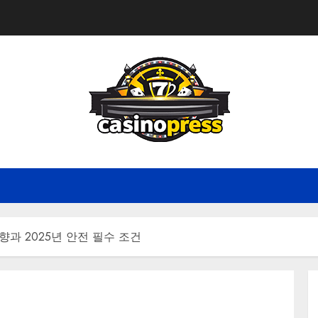
과 2025년 안전 필수 조건