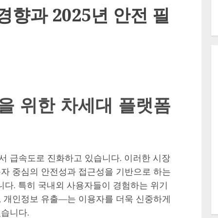
향과 2025년 안전 필
을 위한 차세대 플랫폼
서 급속도로 진화하고 있습니다. 이러한 시장
용자 중심의 안전성과 접근성을 기반으로 하는
다. 특히 국내외 사용자들이 경험하는 위기
, 개인정보 유출—는 이용자를 더욱 신중하게
있습니다.