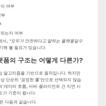
방식 여부
여부
부
개되는지 여부
에서,
“모두가 안전하다고 말하는 플랫폼일수
기해 볼 필요가 있습니다.
랫폼의 구조는 어떻게 다른가?
임 알고리즘을 기반으로 움직입니다. 하지만
상 단순히 ‘공정한 룰’만으로 선택되지 않습
의 데이타 흐름, 서버-클라이언트 간 지연 시
요소가 기준이 됩니다.
은 다음과 같습니다.