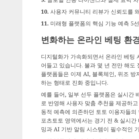
10.
사용자 커뮤니티 리뷰가 신뢰도를 
11.
미래형 플랫폼의 핵심 기능 예측 5
변화하는 온라인 베팅 환경
디지털화가 가속화되면서 온라인 베팅 시
어들고 있습니다. 불과 몇 년 전만 해도
플랫폼들은 이제 AI, 블록체인, 위조 
하는 형태로 진화 중입니다.
예를 들어, 일부 선두 플랫폼은 실시간
로 반영해 사용자 맞춤 추천을 제공하고 
동적 예측에 의존하던 토토 이용자들의 
포츠토토 영역에서는 경기 전 & 실시간
밍과 AI 기반 알림 시스템이 필수적인 