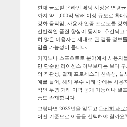
현재 글로벌 온라인 베팅 시장은 연평균 약
까지 약 1,000억 달러 이상 규모로 확
강화 움직임, 사용자 인증 프로토콜 강화
전반적인 품질 향상이 동시에 추진되고 
히 많은 이용자는 제대로 된 검증 정보
입을 가능성이 큽니다.
카지노나 스포츠토토 분야에서 사용자들
면 단순한 라이센스 여부보다는 보다 구체
의 직관성, 결제 프로세스의 신속성, 실
예를 들어, 해외 우수 사례 중에는 사
적인 투명 거래 이력 공개 기능이나 셀프
폼도 존재합니다.
그렇다면 2025년을 앞두고
완전히 새로
어떤 기준으로 이들을 선택해야 할까요