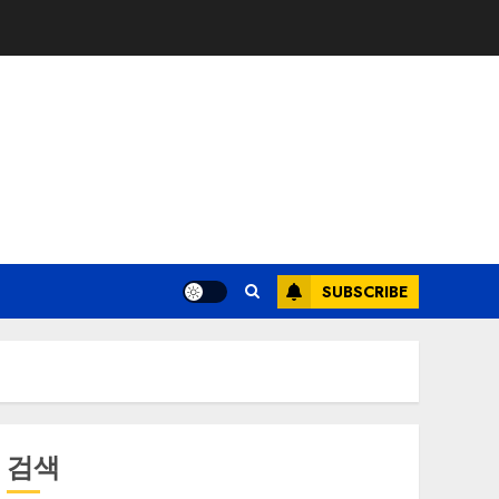
SUBSCRIBE
검색