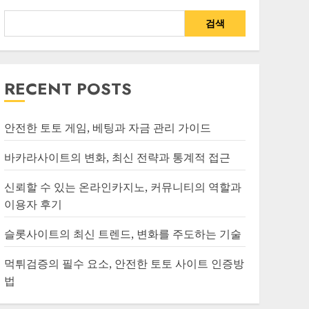
검색
RECENT POSTS
안전한 토토 게임, 베팅과 자금 관리 가이드
바카라사이트의 변화, 최신 전략과 통계적 접근
신뢰할 수 있는 온라인카지노, 커뮤니티의 역할과
이용자 후기
슬롯사이트의 최신 트렌드, 변화를 주도하는 기술
먹튀검증의 필수 요소, 안전한 토토 사이트 인증방
법