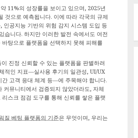
 11%의 성장률을 보이고 있으며, 2025년
대될 것으로 예측됩니다. 이에 따라 각국의 규제
, 인공지능 기반의 위험 감지 시스템 도입 등
있습니다. 하지만 이러한 발전 속에서도 여전
를 바탕으로 플랫폼을 선택하지 못해 피해를
이 진정 신뢰할 수 있는 플랫폼을 판별하려
적인 지표—실사용 후기의 일관성, UI/UX
시간 고객 응대 체계 등—에 주목해야 합니다.
용자 커뮤니티에서 검증되지 않았더라도, 자체
 리스크 점검 도구를 통해 신뢰를 쌓은 플랫
워질 베팅 플랫폼의 기준
은 무엇이며, 우리는
?