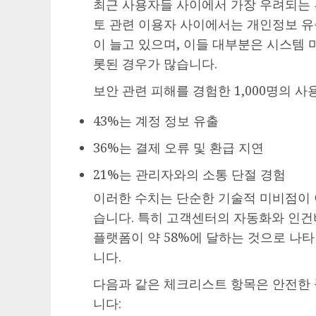
최근 사용자들 사이에서 가장 우려되는 
토 관련 이용자 사이에서는 개인정보 유출
이 늘고 있으며, 이들 대부분은 시스템
롯된 경우가 많습니다.
보안 관련 피해를 경험한 1,000명의 
43%는 계정 정보 유출
36%는 결제 오류 및 환급 지연
21%는 관리자와의 소통 단절 경험
이러한 수치는 단순한 기술적 미비점이 아
습니다. 특히 고객센터의 자동화와 인건
플랫폼이 약 58%에 달하는 것으로 나타
니다.
다음과 같은 체크리스트 항목은 안전한 
니다: