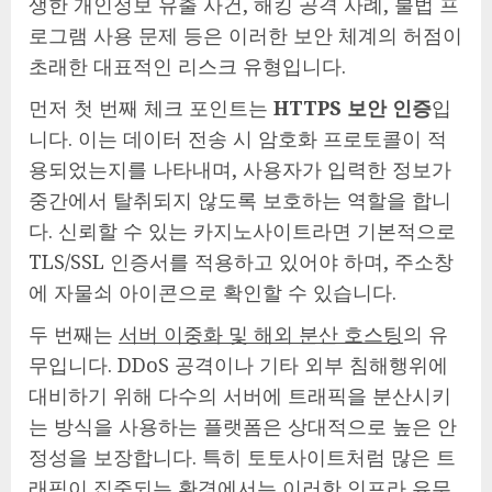
생한 개인정보 유출 사건, 해킹 공격 사례, 불법 프
로그램 사용 문제 등은 이러한 보안 체계의 허점이
초래한 대표적인 리스크 유형입니다.
먼저 첫 번째 체크 포인트는
HTTPS 보안 인증
입
니다. 이는 데이터 전송 시 암호화 프로토콜이 적
용되었는지를 나타내며, 사용자가 입력한 정보가
중간에서 탈취되지 않도록 보호하는 역할을 합니
다. 신뢰할 수 있는 카지노사이트라면 기본적으로
TLS/SSL 인증서를 적용하고 있어야 하며, 주소창
에 자물쇠 아이콘으로 확인할 수 있습니다.
두 번째는
서버 이중화 및 해외 분산 호스팅
의 유
무입니다. DDoS 공격이나 기타 외부 침해행위에
대비하기 위해 다수의 서버에 트래픽을 분산시키
는 방식을 사용하는 플랫폼은 상대적으로 높은 안
정성을 보장합니다. 특히 토토사이트처럼 많은 트
래픽이 집중되는 환경에서는 이러한 인프라 유무