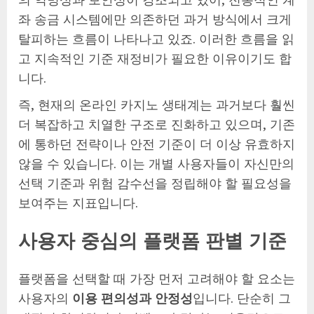
좌 송금 시스템에만 의존하던 과거 방식에서 크게
탈피하는 흐름이 나타나고 있죠. 이러한 흐름을 읽
고 지속적인 기준 재정비가 필요한 이유이기도 합
니다.
즉, 현재의 온라인 카지노 생태계는 과거보다 훨씬
더 복잡하고 치열한 구조로 진화하고 있으며, 기존
에 통하던 전략이나 안전 기준이 더 이상 유효하지
않을 수 있습니다. 이는 개별 사용자들이 자신만의
선택 기준과 위험 감수선을 정립해야 할 필요성을
보여주는 지표입니다.
사용자 중심의 플랫폼 판별 기준
플랫폼을 선택할 때 가장 먼저 고려해야 할 요소는
사용자의
이용 편의성과 안정성
입니다. 단순히 그