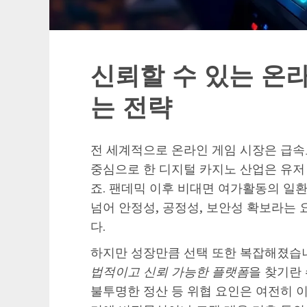
신뢰할 수 있는 온
는 전략
전 세계적으로 온라인 게임 시장은 급속
중심으로 한 디지털 카지노 산업은 유저
죠. 팬데믹 이후 비대면 여가활동의 일
넘어 안정성, 공정성, 보안성 확보라는
다.
하지만 성장만큼 선택 또한 복잡해졌습
법적이고 신뢰 가능한 플랫폼
을 찾기란 
불투명한 정산 등 위협 요인은 여전히 