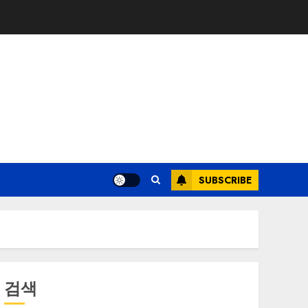
SUBSCRIBE
검색