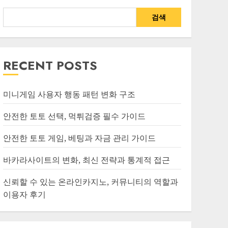
검색
RECENT POSTS
미니게임 사용자 행동 패턴 변화 구조
안전한 토토 선택, 먹튀검증 필수 가이드
안전한 토토 게임, 베팅과 자금 관리 가이드
바카라사이트의 변화, 최신 전략과 통계적 접근
신뢰할 수 있는 온라인카지노, 커뮤니티의 역할과
이용자 후기