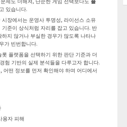
 문제도 더해져, 단순한 게임 선택보다도
플
고 있습니다.
국 시장에서는 운영사 투명성, 라이선스 소유
 기준이 상식처럼 자리를 잡고 있습니다. 반
명확하지 않거나 부실한 경우가 많도록 나타나
우가 빈번합니다.
슬롯 플랫폼을 선택하기 위한 판단 기준과 더
고 경험 기반의 실제 분석들을 다루고자 합니다.
, 어떤 정보를 먼저 확인해야 하며 어디에서
다
사용자 피해