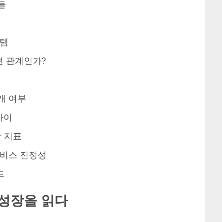
들
스템
떤 관계인가?
개 여부
차이
단 지표
서비스 진정성
드
 성장을 읽다