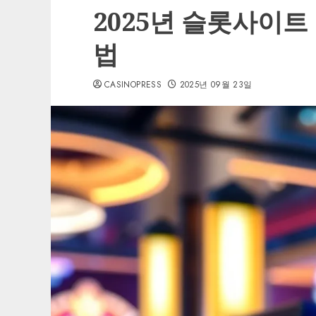
2025년 슬롯사이트
법
CASINOPRESS
2025년 09월 23일