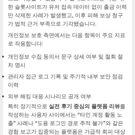
한 슬롯사이트가 유저 접속 데이터 없이 출금 이력
만 삭제한 사례가 발생했고, 이후 피해 보상 청구
가 법적 근거 부족으로 기각됐습니다.
개인정보 보호 측면에서는 다음 항목이 주요 지표
로 작용합니다:
개인정보 수집 동의서 문구 상세 여부 및 철회 절
차 명시
관리자 접근 로그 기록 및 주기적 내부 보안 점검
이력
외부 해킹 대응 시나리오 공개 여부
특히 장기적으로
실전 후기 중심의 플랫폼 리뷰
를
작성하는 사용자 사이에서는 “타인 계정 활동 노
출” 사례나 “도용 로그인 경로 추적 불가”와 같은
경험 보고가 집중되는 플랫폼은 가급적 회피 대상