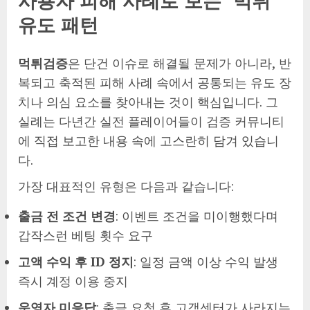
사용자 피해 사례로 보는 ‘먹튀’
유도 패턴
먹튀검증
은 단건 이슈로 해결될 문제가 아니라, 반
복되고 축적된 피해 사례 속에서 공통되는 유도 장
치나 의심 요소를 찾아내는 것이 핵심입니다. 그
실례는 다년간 실전 플레이어들이 검증 커뮤니티
에 직접 보고한 내용 속에 고스란히 담겨 있습니
다.
가장 대표적인 유형은 다음과 같습니다:
출금 전 조건 변경
: 이벤트 조건을 미이행했다며
갑작스런 베팅 횟수 요구
고액 수익 후 ID 정지
: 일정 금액 이상 수익 발생
즉시 계정 이용 중지
운영자 미응답
: 출금 요청 후 고객센터가 사라지는