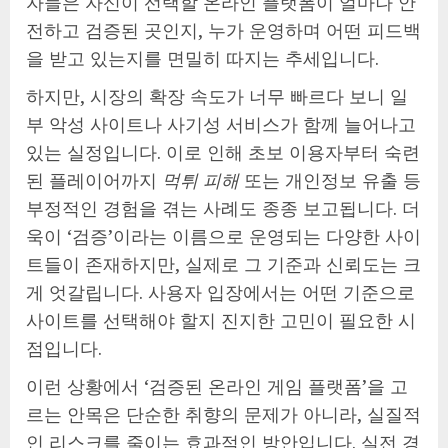
자들은 자신이 선택할 온라인 플랫폼이 얼마나 안
전하고 검증된 곳인지, 누가 운영하며 어떤 피드백
을 받고 있는지를 면밀히 따지는 추세입니다.
하지만, 시장의 확장 속도가 너무 빠르다 보니 일
부 악성 사이트나 사기성 서비스가 함께 늘어나고
있는 실정입니다. 이로 인해 초보 이용자부터 숙련
된 플레이어까지
먹튀 피해
또는 개인정보 유출 등
부정적인 경험을 겪는 사례도 종종 보고됩니다. 더
욱이 ‘검증’이라는 이름으로 운영되는 다양한 사이
트들이 존재하지만, 실제로 그 기준과 신뢰도는 크
게 엇갈립니다. 사용자 입장에서는 어떤 기준으로
사이트를 선택해야 할지 진지한 고민이 필요한 시
점입니다.
이런 상황에서 ‘검증된 온라인 게임 플랫폼’을 고
르는 안목은 단순한 취향의 문제가 아니라, 실질적
인 리스크를 줄이는 효과적인 방안입니다. 실전 경