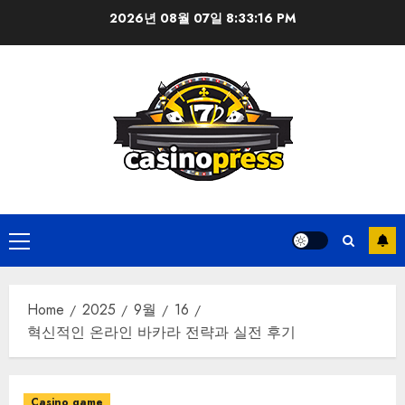
Skip
2026년 08월 07일
8:33:17 PM
to
content
Primary
Menu
Home
2025
9월
16
혁신적인 온라인 바카라 전략과 실전 후기
Casino game