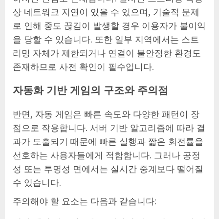
상 네트워크 지연이 있을 수 있으며, 기술적 문제
로 인해 중도 끊김이 발생할 경우 이용자가 불이익
을 당할 수 있습니다. 또한 일부 지역에서는 스트
리밍 자체가 제한되거나 연결이 불안정한 환경도
존재하므로 사전 확인이 필수입니다.
자동화 기반 게임의 구조와 주의점
반면, 자동 게임은 빠른 속도와 다양한 패턴이 장
점으로 작용합니다. 서버 기반 알고리즘에 따라 결
과가 도출되기 때문에 빠른 실행과 짧은 회전률을
선호하는 사용자들에게 적합합니다. 그러나 공정
성 또는 투명성 면에서는 실시간 중계보다 떨어질
수 있습니다.
주의해야 할 요소는 다음과 같습니다: