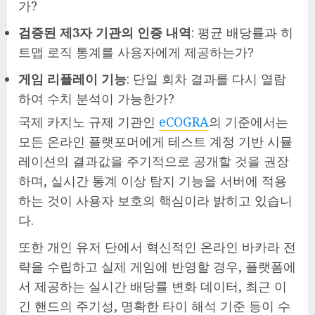
가?
검증된 제3자 기관의 인증 내역
: 평균 배당률과 히
트맵 로직 통계를 사용자에게 제공하는가?
게임 리플레이 기능
: 단일 회차 결과를 다시 열람
하여 수치 분석이 가능한가?
국제 카지노 규제 기관인
eCOGRA
의 기준에서는
모든 온라인 플랫포머에게 테스트 계정 기반 시뮬
레이션의 결과값을 주기적으로 공개할 것을 권장
하며, 실시간 통계 이상 탐지 기능을 서버에 적용
하는 것이 사용자 보호의 핵심이라 밝히고 있습니
다.
또한 개인 유저 단에서 혁신적인 온라인 바카라 전
략을 수립하고 실제 게임에 반영할 경우, 플랫폼에
서 제공하는 실시간 배당률 변화 데이터, 최근 이
긴 핸드의 주기성, 명확한 타이 해석 기준 등이 수