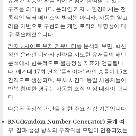
유저가 동등한 확률 하에 게임에 참여할 수 있는
구조를 의미합니다. 온라인 카지노 환경에서는 전
통적인 딜러 베이스의 방식뿐 아니라, 자동화 알고
리즘 기반으로 구현되는 게임 로직의 투명성이 매
우 중요해졌습니다.
카지노사이트 유저 커뮤니티
를 분석해 보면, 혁신
적인 온라인 바카라 전략을 시도한 유저들의 패턴
분석에서 반복적으로 불공정성 지표가 언급됩니
다. 예컨대 17회 연속 ‘플레이어’ 라인 승률이 15초
간격으로 생성되며, 유사 시간대 동일 사용자들이
반복 참여한 경우는 자동화 조작 의심 대상이 됩니
다.
다음은 공정성 판단을 위한 주요 점검 기준입니다:
RNG(Random Number Generator) 공개 여
부
: 결과 생성 방식의 무작위성 모델이 인증되었는