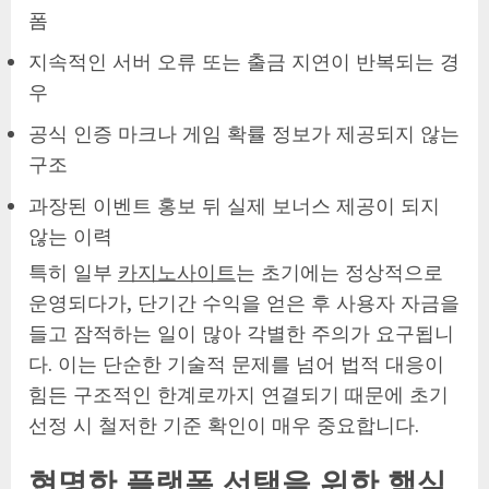
폼
지속적인 서버 오류 또는 출금 지연이 반복되는 경
우
공식 인증 마크나 게임 확률 정보가 제공되지 않는
구조
과장된 이벤트 홍보 뒤 실제 보너스 제공이 되지
않는 이력
특히 일부
카지노사이트
는 초기에는 정상적으로
운영되다가, 단기간 수익을 얻은 후 사용자 자금을
들고 잠적하는 일이 많아 각별한 주의가 요구됩니
다. 이는 단순한 기술적 문제를 넘어 법적 대응이
힘든 구조적인 한계로까지 연결되기 때문에 초기
선정 시 철저한 기준 확인이 매우 중요합니다.
현명한 플랫폼 선택을 위한 핵심