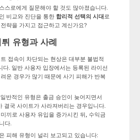
스스로에게 질문해야 할 것도 많아졌습니다.
인 비교와 진단을 통한
합리적 선택의 시대
로
 전략을 가지고 접근하고 계신가요?
먹튀 유형과 사례
이트 접속이 차단되는 현상은 대부분 불법적
다. 일반 사용자 입장에서는 등록된 라이선
어려운 경우가 많기 때문에 사기 피해가 반복
 일반적인 유형은 출금 승인이 늦어지면서
가 결국 사이트가 사라져버리는 경우입니다.
 미끼로 사용자 유입을 증가시킨 뒤, 수익금
니다.
은 피해 유형이 널리 보고되고 있습니다: