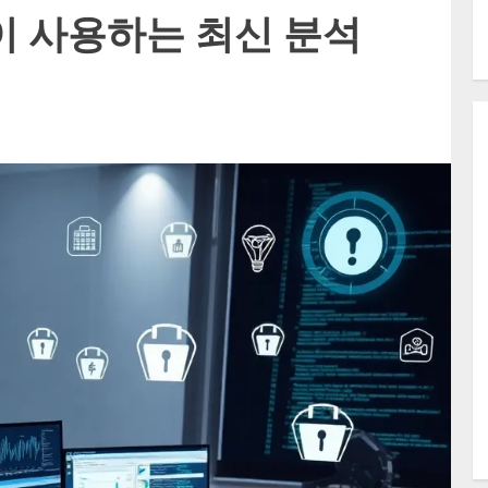
 사용하는 최신 분석