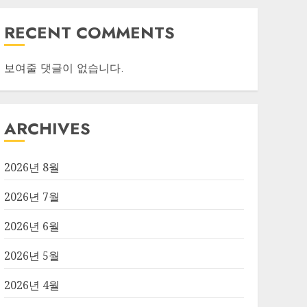
RECENT COMMENTS
보여줄 댓글이 없습니다.
ARCHIVES
2026년 8월
2026년 7월
2026년 6월
2026년 5월
2026년 4월