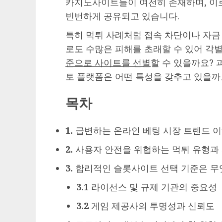
카지노사이트들이 여전히 존재하며, 이로
빈번하게 공유되고 있습니다.
특히 먹튀 사례처럼 접속 차단이나 자금 
로도 수많은 피해를 초래할 수 있어 각
준으로 사이트를 선별
할 수 있을까요? 
토 플랫폼은 어떤 특성을 갖추고 있을까
목차
1.
급변하는 온라인 베팅 시장 트렌드 
2.
사용자 안전을 위협하는 먹튀 유형과
3.
합리적인 슬롯사이트 선택 기준은 무
3.1
라이선스 및 규제 기관의 중요성
3.2
게임 제공사의 투명성과 신뢰도