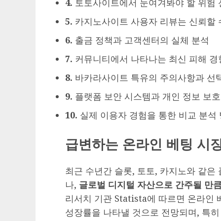
4.
토토사이트에서 눈여겨봐야 할 위험 
5.
카지노사이트 사용자 리뷰는 신뢰할 
6.
출금 정책과 고객센터의 실체 분석
7.
커뮤니티에서 나타나는 최신 피해 경
8.
바카라사이트 특유의 주의사항과 선
9.
플랫폼 보안 시스템과 개인 정보 보호
10.
실제 이용자 경험을 통한 비교 분석
급변하는 온라인 베팅 시
최근 수년간 슬롯, 토토, 카지노와 같은
나,
글로벌 디지털 자산으로 간주될 만
리서치 기관 Statista에 따르면 온라인
성장률을 나타낼 것으로 전망되며, 특히