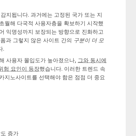
 감지됩니다. 과거에는 고정된 국가 또는 지
 초월해 다국적 사용자층을 확보하기 시작했
되어 익명성까지 보장되는 방향으로 진화하고
랫폼과 그렇지 않은 사이트 간의
구분이 더 모
.
인해 사용자 몰입도가 높아졌으나,
그와 동시에
 위험 요인이 등장
했습니다. 이러한 트렌드 속
카지노사이트를 선택해야 함은 점점 더 중요
감도 증가