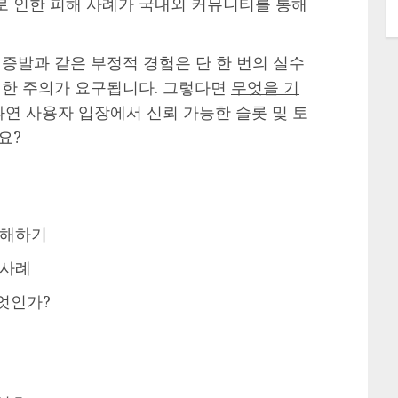
 인한 피해 사례가 국내외 커뮤니티를 통해
증발과 같은 부정적 경험은 단 한 번의 실수
별한 주의가 요구됩니다. 그렇다면
무엇을 기
과연 사용자 입장에서 신뢰 가능한 슬롯 및 토
요?
이해하기
 사례
엇인가?