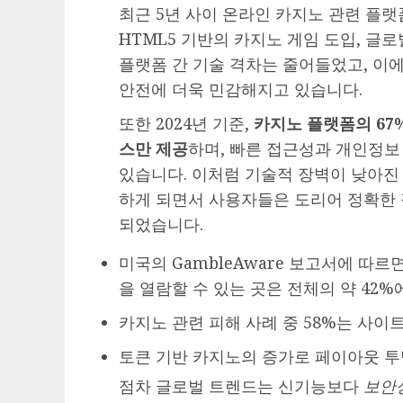
최근 5년 사이 온라인 카지노 관련 플랫
HTML5 기반의 카지노 게임 도입, 글
플랫폼 간 기술 격차는 줄어들었고, 이
안전에 더욱 민감해지고 있습니다.
또한 2024년 기준,
카지노 플랫폼의 67
스만 제공
하며, 빠른 접근성과 개인정보
있습니다. 이처럼 기술적 장벽이 낮아진
하게 되면서 사용자들은 도리어 정확한
되었습니다.
미국의 GambleAware 보고서에 따르
을 열람할 수 있는 곳은 전체의 약 42%
카지노 관련 피해 사례 중 58%는 사이
토큰 기반 카지노의 증가로 페이아웃 투
점차 글로벌 트렌드는 신기능보다
보안성