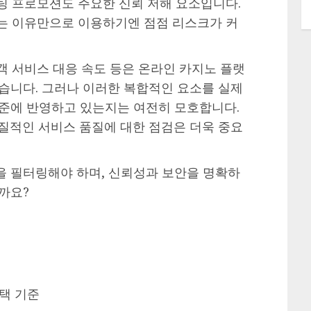
케팅 프로모션도 주요한 신뢰 저해 요소입니다.
라는 이유만으로 이용하기엔 점점 리스크가 커
고객 서비스 대응 속도 등은 온라인 카지노 플랫
습니다. 그러나 이러한 복합적인 요소를 실제
준에 반영하고 있는지는 여전히 모호합니다.
실질적인 서비스 품질에 대한 점검은 더욱 중요
 필터링해야 하며, 신뢰성과 보안을 명확하
까요?
택 기준