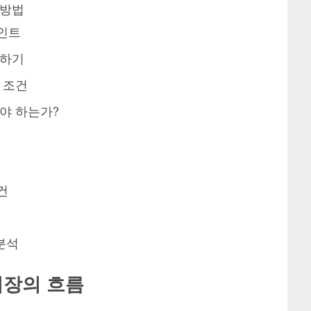
 방법
인트
해하기
 조건
야 하는가?
건
분석
시장의 흐름