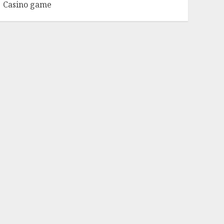
Casino game