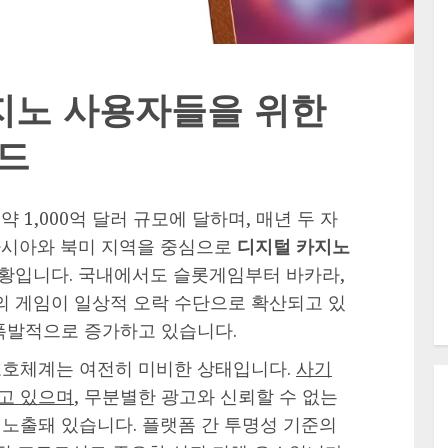
카지노 사용자들을 위한
드
 1,000억 달러 규모에 달하며, 매년 두 자
아시아와 북미 지역을 중심으로
디지털 카지노
상황입니다. 국내에서도 슬롯게임부터 바카라,
 게임이 일상적 오락 수단으로 확산되고 있
 폭발적으로 증가하고 있습니다.
보호체계는 여전히 미비한 상태입니다.
사기
고 있으며
, 무분별한 광고와 신뢰할 수 없는
 노출돼 있습니다. 플랫폼 간 투명성 기준의