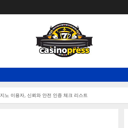
카지노 이용자, 신뢰와 안전 인증 체크 리스트