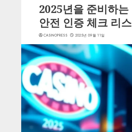
2025년을 준비하는
안전 인증 체크 리
CASINOPRESS
2025년 09월 11일