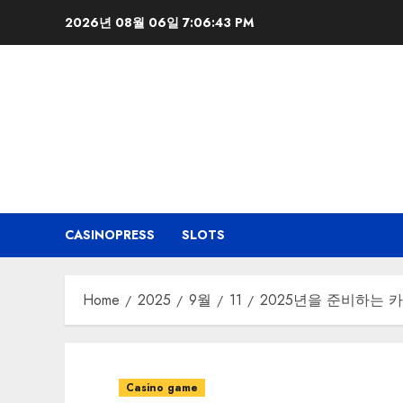
Skip
2026년 08월 06일
7:06:44 PM
to
content
CASINOPRESS
SLOTS
Home
2025
9월
11
2025년을 준비하는 
Casino game