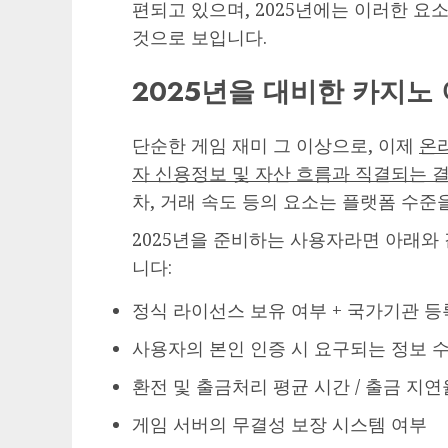
편되고 있으며, 2025년에는 이러한 요
것으로 보입니다.
2025년을 대비한 카지노
단순한 게임 재미 그 이상으로, 이제
온
자 신용정보 및 자산 흐름과 직결되는 
차, 거래 속도 등의 요소는 플랫폼 수준
2025년을 준비하는 사용자라면 아래와
니다:
정식 라이선스 보유 여부 + 국가기관 등
사용자의 본인 인증 시 요구되는 정보 수준
환전 및 출금처리 평균 시간 / 출금 지연
게임 서버의 무결성 보장 시스템 여부