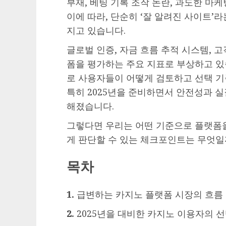
부재, 베팅 기록 조작 논란, 과도한 마
이에 따라, 단순히 ‘잘 알려진 사이트’
지고 있습니다.
글로벌 인증, 자금 흐름 추적 시스템, 
폼을 평가하는 주요 지표로 부상하고 있
로 사용자들이 어떻게 검토하고 선택 기
특히 2025년을 준비하면서 안전성과 
해졌습니다.
그렇다면 우리는 어떤 기준으로 플랫폼을
게 판단할 수 있는 체크포인트는 무엇일
목차
1.
급변하는 카지노 플랫폼 시장의 흐름
2.
2025년을 대비한 카지노 이용자의 선