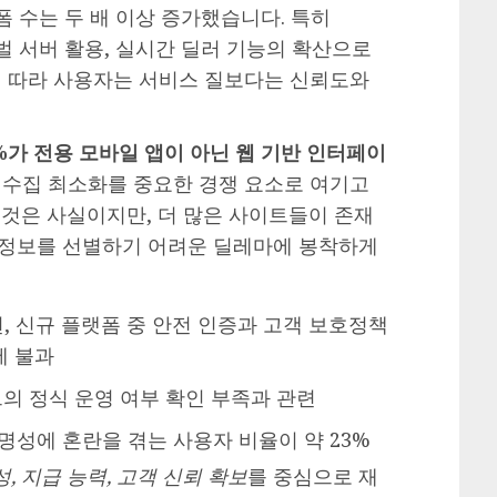
폼 수는 두 배 이상 증가했습니다. 특히
로벌 서버 활용, 실시간 딜러 기능의 확산으로
에 따라 사용자는 서비스 질보다는 신뢰도와
%가 전용 모바일 앱이 아닌 웹 기반 인터페이
 수집 최소화를 중요한 경쟁 요소로 여기고
 것은 사실이지만, 더 많은 사이트들이 존재
 정보를 선별하기 어려운 딜레마에 봉착하게
면, 신규 플랫폼 중 안전 인증과 고객 보호정책
에 불과
트의 정식 운영 여부 확인 부족과 관련
명성에 혼란을 겪는 사용자 비율이 약 23%
, 지급 능력, 고객 신뢰 확보
를 중심으로 재