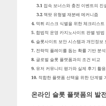
3.1
접속 보너스와 충전 이벤트의 진
3.2
잭팟 유형별 재분배 메커니즘
4.
먹튀 리스크 식별을 위한 체크리스트
5.
합법적 운영 카지노사이트 판별 방법
6.
슬롯사이트 보안 시스템과 개인정보 
7.
전략적 플레이를 돕는 확률 기반 분석
8.
글로벌 슬롯 플랫폼과의 조건 비교
9.
유저 커뮤니티 평가와 실제 후기 활
10.
적합한 플랫폼 선택을 위한 단계별 
온라인 슬롯 플랫폼의 발