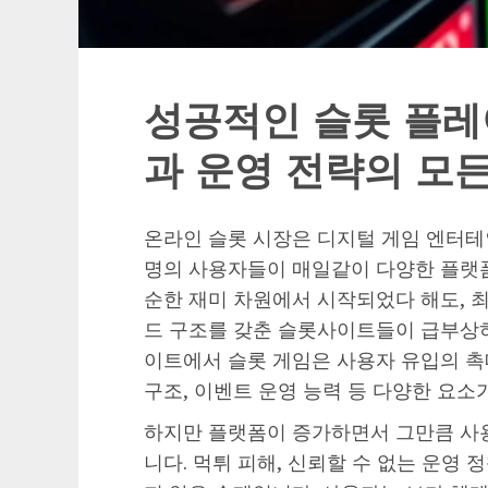
성공적인 슬롯 플레
과 운영 전략의 모든
온라인 슬롯 시장은 디지털 게임 엔터테
명의 사용자들이 매일같이 다양한 플랫폼
순한 재미 차원에서 시작되었다 해도, 
드 구조를 갖춘 슬롯사이트들이 급부상
이트에서 슬롯 게임은 사용자 유입의 촉
구조, 이벤트 운영 능력 등 다양한 요
하지만 플랫폼이 증가하면서 그만큼 사
니다. 먹튀 피해, 신뢰할 수 없는 운영 