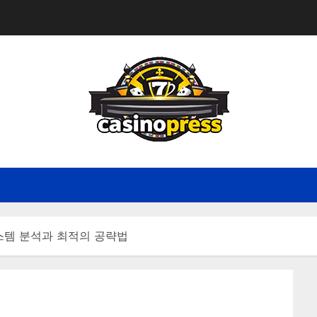
스템 분석과 최적의 공략법