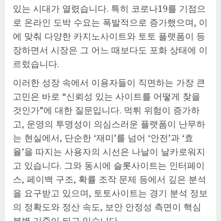
있는 시대가 열렸습니다. 특히 코로나19를 기점으
로 온라인 도박 수요는 폭발적으로 증가했으며, 이
에 맞춰 다양한 카지노사이트와 토토 플랫폼이 등
장하면서 시장은 그 어느 때보다도 포화 상태에 이
르렀습니다.
이러한 성장 속에서 이용자들이 직면하는 가장 큰
고민은 바로 “신뢰성 있는 사이트를 어떻게 찾을
것인가”에 대한 질문입니다. 먹튀 위험이 증가하
고, 운영의 투명성이 의심스러운 플랫폼이 난무하
는 현실에서, 단순한 ‘재미’를 넘어 ‘안전’과 ‘효
율’을 따지는 사용자의 시선은 나날이 날카로워지
고 있습니다. 그와 동시에 슬롯사이트는 인터페이
스, 페이백 구조, 확률 조작 문제 등에서 깊은 분석
을 요구받고 있으며, 토토사이트는 경기 분석 정보
의 정확도와 정산 속도, 보안 안정성 측면이 핵심
분별 기준이 되고 있습니다.