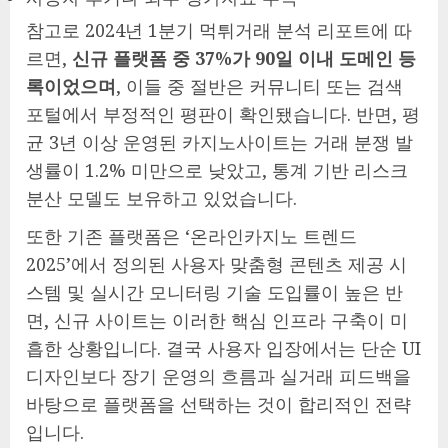
참고로 2024년 1분기 먹튀거래 분석 리포트에 따
르면,
신규 플랫폼 중 37%가 90일 이내 도메인 등
록이었으며
, 이들 중 절반은 커뮤니티 또는 검색
포털에서 부정적인 평판이 확인됐습니다. 반면, 평
균 3년 이상 운영된 카지노사이트는 거래 분쟁 발
생률이 1.2% 미만으로 낮았고, 통계 기반 리스크
분산 모델도 보유하고 있었습니다.
또한 기존 플랫폼은 ‘온라인카지노 트렌드
2025’에서 정의된 사용자 맞춤형 콘텐츠 제공 시
스템 및 실시간 모니터링 기술 도입률이 높은 반
면, 신규 사이트는 이러한 핵심 인프라 구축이 미
흡한 상황입니다. 결국 사용자 입장에서는 단순 UI
디자인보다 장기 운영의 흐름과 실거래 피드백을
바탕으로 플랫폼을 선택하는 것이 합리적인 전략
입니다.