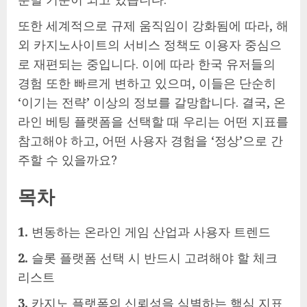
또한 세계적으로 규제 움직임이 강화됨에 따라, 해
외 카지노사이트의 서비스 정책도 이용자 중심으
로 재편되는 중입니다. 이에 따라 한국 유저들의
경험 또한 빠르게 변하고 있으며, 이들은 단순히
‘이기는 전략’ 이상의 정보를 갈망합니다. 결국, 온
라인 베팅 플랫폼을 선택할 때 우리는 어떤 지표를
참고해야 하고, 어떤 사용자 경험을 ‘정상’으로 간
주할 수 있을까요?
목차
1.
변동하는 온라인 게임 산업과 사용자 트렌드
2.
슬롯 플랫폼 선택 시 반드시 고려해야 할 체크
리스트
3.
카지노 플랫폼의 신뢰성을 식별하는 핵심 지표