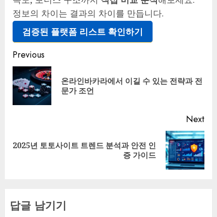
정보의 차이는 결과의 차이를 만듭니다.
검증된 플랫폼 리스트 확인하기
Continue
Previous
Reading
온라인바카라에서 이길 수 있는 전략과 전
Pre
문가 조언
pos
Next
2025년 토토사이트 트렌드 분석과 안전 인
Next
증 가이드
post:
답글 남기기