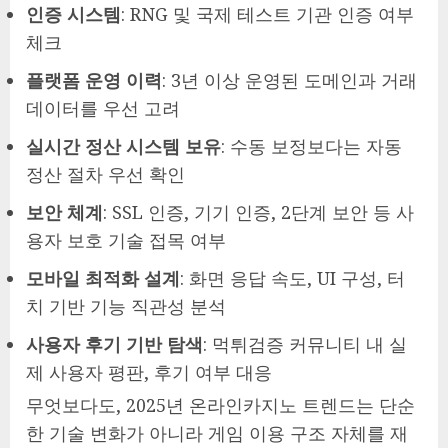
인증 시스템
: RNG 및 국제 테스트 기관 인증 여부
체크
플랫폼 운영 이력
: 3년 이상 운영된 도메인과 거래
데이터를 우선 고려
실시간 정산 시스템 보유
: 수동 보정보다는 자동
정산 절차 우선 확인
보안 체계
: SSL 인증, 기기 인증, 2단계 보안 등 사
용자 보호 기술 접목 여부
모바일 최적화 설계
: 화면 응답 속도, UI 구성, 터
치 기반 기능 직관성 분석
사용자 후기 기반 탐색
: 먹튀검증 커뮤니티 내 실
제 사용자 평판, 후기 여부 대응
무엇보다도, 2025년 온라인카지노 트렌드는 단순
한 기술 변화가 아니라 게임 이용 구조 자체를 재