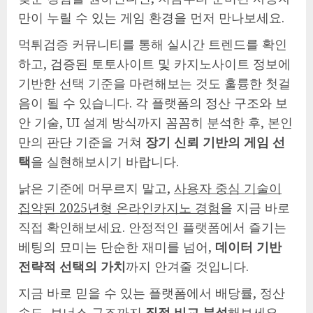
만이 누릴 수 있는 게임 환경을 먼저 만나보세요.
먹튀검증 커뮤니티를 통해 실시간 트렌드를 확인
하고, 검증된 토토사이트 및 카지노사이트 정보에
기반한 선택 기준을 마련해보는 것도 훌륭한 첫걸
음이 될 수 있습니다. 각 플랫폼의 정산 구조와 보
안 기술, UI 설계 방식까지 꼼꼼히 분석한 후, 본인
만의 판단 기준을 거쳐
장기 신뢰 기반의 게임 선
택
을 실현해보시기 바랍니다.
낡은 기준에 머무르지 말고,
사용자 중심 기술이
집약된 2025년형 온라인카지노 경험
을 지금 바로
직접 확인해보세요. 안정적인 플랫폼에서 즐기는
베팅의 묘미는 단순한 재미를 넘어,
데이터 기반
전략적 선택의 가치
까지 안겨줄 것입니다.
지금 바로 믿을 수 있는 플랫폼에서 배당률, 정산
속도, 보너스 구조까지
직접 비교 분석
해보세요.