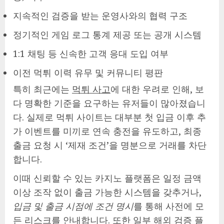
지속적인 검증을 받는 운영사와의 협력 구조
정기적인 게임 로그 통계 제공 또는 공개 시스템
1:1 채팅 등 신속한 고객 응대 도입 여부
이전 먹튀 이력 유무 및 커뮤니티 평판
특히 최근에는
먹튀 사고
에 대한 우려로 인해, 보
다 명확한 기준을 요구하는 유저들이 많아졌습니
다. 실제로 먹튀 사이트는 대부분 첫 입금 이후 추
가 이벤트를 미끼로 연속 충전을 유도하고, 최종
출금 요청 시 ‘제재 조건’을 명분으로 거래를 차단
합니다.
이때 신뢰할 수 있는 카지노 플랫폼은 일정 금액
이상 조작 없이 출금 가능한 시스템을 갖추거나,
입금 및 출금 시점에 조건 명시
를 통해 사전에 모
든 리스크를 안내합니다. 또한 일부 해외 검증 플