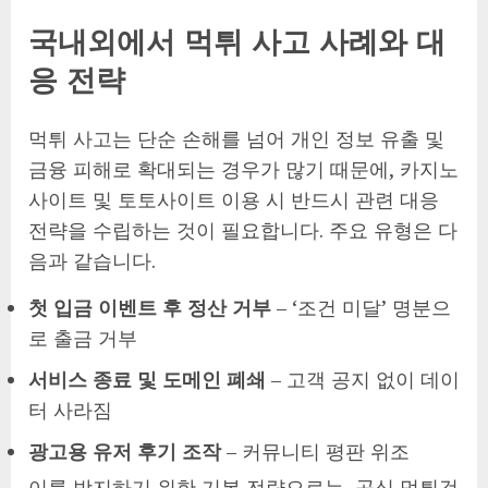
국내외에서 먹튀 사고 사례와 대
응 전략
먹튀 사고는 단순 손해를 넘어 개인 정보 유출 및
금융 피해로 확대되는 경우가 많기 때문에, 카지노
사이트 및 토토사이트 이용 시 반드시 관련 대응
전략을 수립하는 것이 필요합니다. 주요 유형은 다
음과 같습니다.
첫 입금 이벤트 후 정산 거부
– ‘조건 미달’ 명분으
로 출금 거부
서비스 종료 및 도메인 폐쇄
– 고객 공지 없이 데이
터 사라짐
광고용 유저 후기 조작
– 커뮤니티 평판 위조
이를 방지하기 위한 기본 전략으로는, 공식 먹튀검