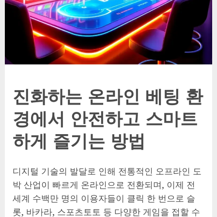
진화하는 온라인 베팅 환
경에서 안전하고 스마트
하게 즐기는 방법
디지털 기술의 발달로 인해 전통적인 오프라인 도
박 산업이 빠르게 온라인으로 전환되며, 이제 전
세계 수백만 명의 이용자들이 클릭 한 번으로 슬
롯, 바카라, 스포츠토토 등 다양한 게임을 접할 수