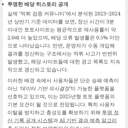
투명한 배당 히스토리 공개
실제 ‘먹튀 검증 커뮤니티’에서 분석된 2023~2024
년 상반기 기준 데이터를 보면, 정산 시간이 3분
이내인 토토사이트는 평균적으로 재사용률이 약
2.6배 더 높았으며, 배당 오류 발생률은 0.5% 미만
으로 나타났습니다. 반면, 운영자가 수동 개입해
결과를 정산하는 구조에서는 먹튀 사고가 빈번히
발생했고, 해당 사이트들에 대한 경고 목록도 지속
적으로 갱신되고 있습니다.
이러한 배경 속에서 사용자들은 단순 승패 예측이
아닌
‘데이터 기반 의사결정’
이 가능한 플랫폼을
선호하고 있으며, 이는 2025년형 토토 플랫폼의
기본 요건이 될 것으로 전망됩니다. 특히 사용자
이탈을 방지하고 충성도를 확보하기 위해
투명 정
산 기록 공개 시스템
과
AI 기반 결과 예측 알고리