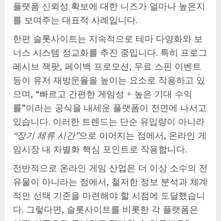
플랫폼 신뢰성 확보에 대한 니즈가 얼마나 높은지
를 보여주는 대표적 사례입니다.
한편 슬롯사이트는 지속적으로 테마 다양화와 보
너스 시스템 정교화를 추진 중입니다. 특히 프로그
레시브 잭팟, 페이백 프로모션, 무료 스핀 이벤트
등이 유저 재방문율을 높이는 요소로 작용하고 있
으며, “빠르고 간편한 게임성 + 높은 기대 수익
률”이라는 공식을 내세운 플랫폼이 전면에 나서고
있습니다. 이러한 트렌드는 단순 유입량이 아니라
“장기 체류 시간”
으로 이어지는 점에서, 온라인 게
임시장 내 차별화 핵심 포인트로 작용합니다.
전반적으로 온라인 게임 산업은 더 이상 소수의 전
유물이 아니라는 점에서, 철저한 정보 분석과 체계
적인 선택 기준을 마련해야 할 시점에 도달했습니
다. 그렇다면, 슬롯사이트를 비롯한 각 플랫폼은