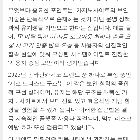
무엇보다 중요한 포인트는, 카지노사이트의 보안
기술은 단독적으로 존재하는 것이 아닌
운영 정책
과의 유기성
을 기반으로 한다는 점입니다. 예를 들
어,
IP 이탈 탐지 시 자동 로그아웃 처리
나
출금 요
청 시 기기 인증 반복 요청
등 사용자의 실질적인
접속 현실에 맞춰 구성된 시스템이야말로 진정한
‘사용자 중심 보안’이라 평가받습니다.
2025년 온라인카지노 트렌드 중 하나로 부상 중인
‘제로 트러스트 구조’는 이 같은 보안 철학의 종합
적 구현 형태이며, 유저는 해당 구조를 채택한 카
지노사이트에서
보다 신뢰 있고 효율적인 게임 환
경
을 경험할 수 있게 됩니다. 이러한 접근법은 결
국 지속적인 플랫폼 사용과 직결되며, 먹튀 리스크
예방 효과 또한 검증되고 있습니다.
이 밖에도 먹튀검증 커뮤니티에서 권장하는 플랫