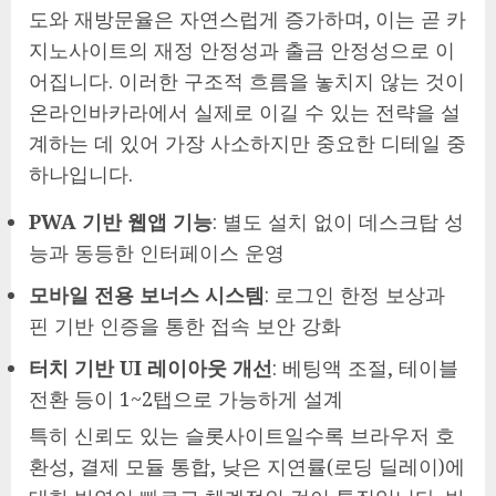
도와 재방문율은 자연스럽게 증가하며, 이는 곧 카
지노사이트의 재정 안정성과 출금 안정성으로 이
어집니다. 이러한 구조적 흐름을 놓치지 않는 것이
온라인바카라에서 실제로 이길 수 있는 전략을 설
계하는 데 있어 가장 사소하지만 중요한 디테일 중
하나입니다.
PWA 기반 웹앱 기능
: 별도 설치 없이 데스크탑 성
능과 동등한 인터페이스 운영
모바일 전용 보너스 시스템
: 로그인 한정 보상과
핀 기반 인증을 통한 접속 보안 강화
터치 기반 UI 레이아웃 개선
: 베팅액 조절, 테이블
전환 등이 1~2탭으로 가능하게 설계
특히 신뢰도 있는 슬롯사이트일수록 브라우저 호
환성, 결제 모듈 통합, 낮은 지연률(로딩 딜레이)에