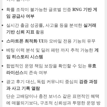
확률 조작이 불가능한 글로벌 인증
RNG 기반 게
임 공급사 여부
실시간 출금 성공률, 사고율 등을 분석한
실거래
기반 신뢰 지표
활용
스마트폰 최적화 UI
와 모바일 전용 기능의 유무
베팅 이력 분석 및 딜러 패턴 까지 추적 가능한
게
임 히스토리 시스템
합법적인 운영 책임 보장을 확인할 수 있는
유효
라이선스
의 존속 여부
광고 후기 대신, 독립 커뮤니티 중심의
검증 과정
과 사고 기록 열람
단순 고배당이나 충전 보너스 같은 표면적인 혜택
에 매몰되기보다, 구조적 신뢰성과 투명한 운영 방