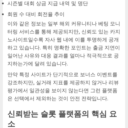
시즌별 대회 상금 지급 내역 및 명단
회원 수 대비 회전율 추이
이와 같은 정보는 일부 해외 커뮤니티나 베팅 모니
터링 서비스를 통해 제공되지만, 신뢰도 있는 카지
노사이트일수록 자사 웹 내에 이를 투명하게 공개
하고 있습니다. 특히 명확한 포인트는 출금 지연이
일어난 사유와 대응 결과를 얼마나 적극적으로 공
지하는가에 달려 있습니다.
만약 특정 사이트가 단기적으로 보너스 이벤트를
강조하지만, 실거래 지표를 제공하지 않거나 리뷰
평가에서 일관성을 보이지 않는다면 그런 플랫폼
은 선택에서 제외하는 것이 안전 전략입니다.
신뢰받는 슬롯 플랫폼의 핵심 요
소