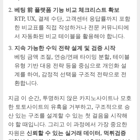
베팅 前 플랫폼 기능 비교 체크리스트 확보
RTP, UX, 결제 수단, 고객센터 응답률까지 포함
한 비교표를 직접 작성하거나 전문 커뮤니티에
서 자동화된 비교 테이블을 활용해야 합니다.
지속 가능한 수익 전략 설계 및 검증 시작
베팅 금액 조절, 연승/연패 타이밍 분할, 테이블
유형 기반 대응 전략 등을 중심으로 개인화 설
계를 하여, 감정적 선택을 구조적 전략으로 전
환합니다.
지금 이 순간, 투명하지 않은 카지노사이트나 모호
한 토토사이트의 유혹을 거부하고, 구조적으로 승
산 있는 구조를 설계할 수 있는 첫 걸음을 시작해
야 할 때입니다. 그리고 이 과정에서 가장 중요한
자원은
신뢰할 수 있는 실거래 데이터, 먹튀검증