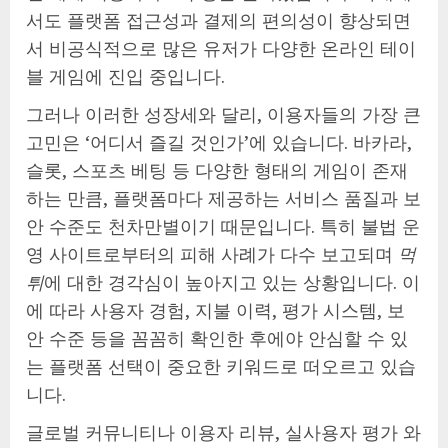
서도 플랫폼 접근성과 결제의 편의성이 향상되면
서 비공식적으로 많은 유저가 다양한 온라인 테이
블 게임에 진입 중입니다.
그러나 이러한 성장세와 달리, 이용자들의 가장 큰
고민은 ‘어디서 즐길 것인가’에 있습니다. 바카라,
슬롯, 스포츠 베팅 등 다양한 형태의 게임이 존재
하는 만큼, 플랫폼마다 제공하는 서비스 품질과 보
안 수준도 천차만별이기 때문입니다. 특히 불법 운
영 사이트로부터의 피해 사례가 다수 보고되며
먹
튀
에 대한 경각심이 높아지고 있는 상황입니다. 이
에 따라 사용자 경험, 지불 이력, 평가 시스템, 보
안 수준 등을 꼼꼼히 확인한 후에야 안심할 수 있
는 플랫폼 선택이 중요한 키워드로 떠오르고 있습
니다.
글로벌 커뮤니티나 이용자 리뷰, 실사용자 평가 와