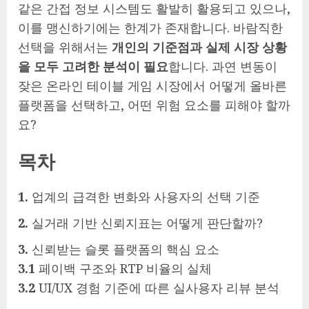
같은 간접 정보 시스템도 활발히 활용되고 있으나,
이를 맹신하기에는 한계가 존재합니다. 바람직한
선택을 위해서는
개인의 기준점과 실제 시장 상황
을 모두 고려한 분석이 필요
합니다. 과연 변동이
잦은 온라인 테이블 게임 시장에서 어떻게 올바른
플랫폼을 선택하고, 어떤 위험 요소를 피해야 할까
요?
목차
1.
업계의 급격한 변화와 사용자의 선택 기준
2.
실거래 기반 신뢰지표는 어떻게 판단할까?
3.
신뢰받는 슬롯 플랫폼의 핵심 요소
3.1
페이백 구조와 RTP 비율의 실체
3.2
UI/UX 경험 기준에 따른 실사용자 리뷰 분석