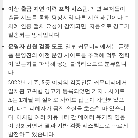
이상 출금 지연 이력 포착 시스템
: 개별 유저들이
출금 시도를 통해 평상시와 다른 지연 패턴이나 수
차례 인증 절차 요청이 감지되면, 자동으로 경고가
발송되는 방식입니다.
운영자 신원 검증 도표
: 일부 커뮤니티에서는 플랫
폼 운영진의 이전 운영 사이트를 추적해 먹튀 전력
이 있는지를 파악해 공동 블랙리스트로 분류합니
다.
2022년 기준, 5곳 이상의 검증전문 커뮤니티에서
일치된 고위험 경고가 등록되었던 카지노사이트
A는 1개월 뒤 실제로 사이트 접근이 차단되었으
며, 다수 피해자가 금전 손실을 호소한 바 있습니
다. 이처럼 여러 커뮤니티 간 데이터 유기적 연동
이 강화되면서
결과 기반 검증 시스템
으로 빠르게
발전하고 있습니다.