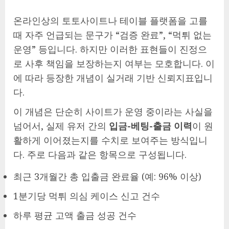
온라인상의 토토사이트나 테이블 플랫폼을 고를
때 자주 언급되는 문구가 “검증 완료”, “먹튀 없는
운영” 등입니다. 하지만 이러한 표현들이 진정으
로 사후 책임을 보장하는지 여부는 모호합니다. 이
에 따라 등장한 개념이 실거래 기반 신뢰지표입니
다.
이 개념은 단순히 사이트가 운영 중이라는 사실을
넘어서, 실제 유저 간의
입금-베팅-출금 이력
이 원
활하게 이어졌는지를 수치로 보여주는 방식입니
다. 주로 다음과 같은 항목으로 구성됩니다.
최근 3개월간 총 입출금 완료율 (예: 96% 이상)
1분기당 먹튀 의심 케이스 신고 건수
하루 평균 고액 출금 성공 건수