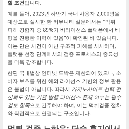
할 조건
입니다.
예를 들어, 2023년 하반기 국내 사용자 2,000명을
대상으로 실시한 한 커뮤니티 설문에서는 “먹튀
피해 경험자 중 89%가 비라이선스 플랫폼에서 베
팅을 진행한 이력이 있음”이 확인된 바 있습니다.
이는 단순 사건이 아닌 구조적 피해를 시사하며,
플랫폼 선정 단계에서의 검증 프로세스의 중요성
을 더욱 강조합니다.
한편 국내법상 인터넷 도박은 제한되어 있으나, 소
비자 보호를 위한 해외 라이선스 기반의 정보 활용
은 불법이 아닙니다. 따라서
카지노사이트 선택 전
신뢰도 있는 기관 발행 라이선스 존재 여부는 필수
검토 항목
으로 간주해야 하며, 이는 먹튀검증 절차
와 직접적으로 연결되는 구조입니다.
먹튀 검증 노하우: 단순 후기에서