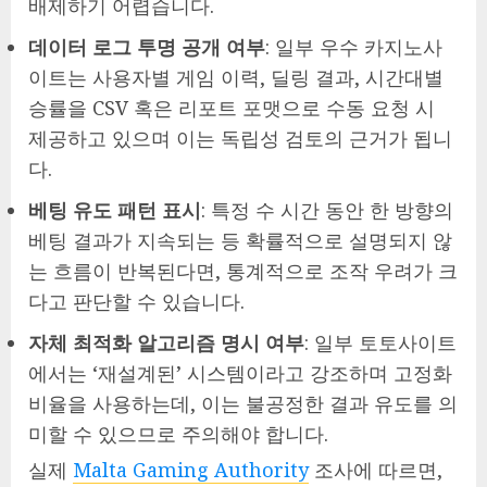
배제하기 어렵습니다.
데이터 로그 투명 공개 여부
: 일부 우수 카지노사
이트는 사용자별 게임 이력, 딜링 결과, 시간대별
승률을 CSV 혹은 리포트 포맷으로 수동 요청 시
제공하고 있으며 이는 독립성 검토의 근거가 됩니
다.
베팅 유도 패턴 표시
: 특정 수 시간 동안 한 방향의
베팅 결과가 지속되는 등 확률적으로 설명되지 않
는 흐름이 반복된다면, 통계적으로 조작 우려가 크
다고 판단할 수 있습니다.
자체 최적화 알고리즘 명시 여부
: 일부 토토사이트
에서는 ‘재설계된’ 시스템이라고 강조하며 고정화
비율을 사용하는데, 이는 불공정한 결과 유도를 의
미할 수 있으므로 주의해야 합니다.
실제
Malta Gaming Authority
조사에 따르면,