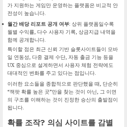
가 지원하는 게임만 운영하는 플랫폼은 비교적 안
전성이 높습니다.
월간 배당 리포트 공개 여부
: 상위 플랫폼일수록
월별 수익률, 다수 사용자 기록, 상금지급 내역을
함께 공개합니다.
특이할 점은 최근 신뢰 기반 슬롯사이트들이 모바
일 연동성, 다중 결제 수단, 자동 출금 기능 등을
UX 중심으로 설계하면서 사용자 체험 전략에도
대대적인 변화를 주고 있다는 점입니다.
이러한 요소들을 종합적으로 판단했을 때, 단순히
“잭팟 확률 높은 곳”만을 찾는 것이 아닌, 그 이면
의 구조를 이해하는 것이 진정한 승산의 출발점이
됩니다.
확률 조작? 의심 사이트를 감별