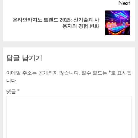
Next
온라인카지노 트렌드 2025: 신기술과 사
Next
용자의 경험 변화
post:
답글 남기기
이메일 주소는 공개되지 않습니다.
필수 필드는
*
로 표시됩
니다
댓글
*