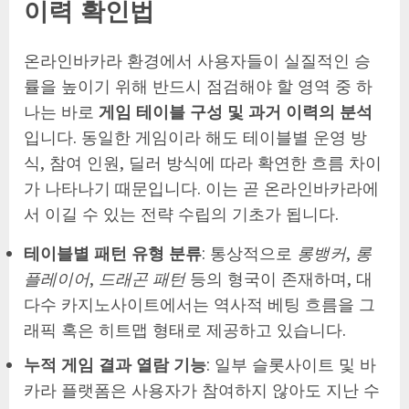
이력 확인법
온라인바카라 환경에서 사용자들이 실질적인 승
률을 높이기 위해 반드시 점검해야 할 영역 중 하
나는 바로
게임 테이블 구성 및 과거 이력의 분석
입니다. 동일한 게임이라 해도 테이블별 운영 방
식, 참여 인원, 딜러 방식에 따라 확연한 흐름 차이
가 나타나기 때문입니다. 이는 곧 온라인바카라에
서 이길 수 있는 전략 수립의 기초가 됩니다.
테이블별 패턴 유형 분류
: 통상적으로
롱뱅커
,
롱
플레이어
,
드래곤 패턴
등의 형국이 존재하며, 대
다수 카지노사이트에서는 역사적 베팅 흐름을 그
래픽 혹은 히트맵 형태로 제공하고 있습니다.
누적 게임 결과 열람 기능
: 일부 슬롯사이트 및 바
카라 플랫폼은 사용자가 참여하지 않아도 지난 수