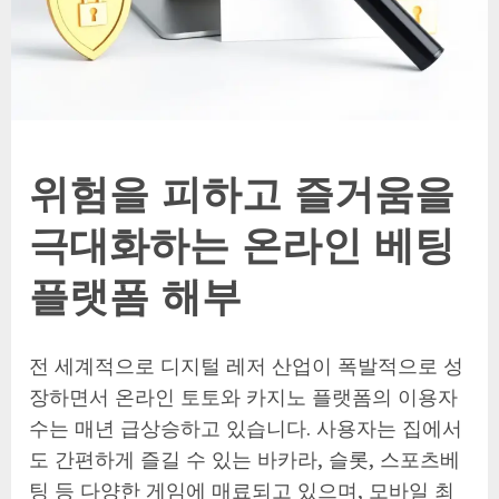
위험을 피하고 즐거움을
극대화하는 온라인 베팅
플랫폼 해부
전 세계적으로 디지털 레저 산업이 폭발적으로 성
장하면서 온라인 토토와 카지노 플랫폼의 이용자
수는 매년 급상승하고 있습니다. 사용자는 집에서
도 간편하게 즐길 수 있는 바카라, 슬롯, 스포츠베
팅 등 다양한 게임에 매료되고 있으며, 모바일 최