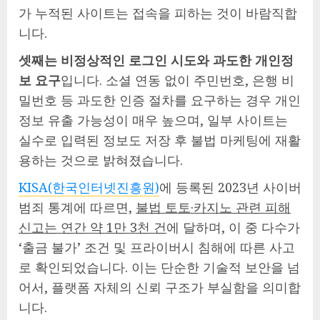
가 누적된 사이트는 접속을 피하는 것이 바람직합
니다.
셋째는 비정상적인 로그인 시도와 과도한 개인정
보 요구
입니다. 소셜 연동 없이 주민번호, 은행 비
밀번호 등 과도한 인증 절차를 요구하는 경우 개인
정보 유출 가능성이 매우 높으며, 일부 사이트는
실수로 입력된 정보도 저장 후 불법 마케팅에 재활
용하는 것으로 밝혀졌습니다.
KISA(한국인터넷진흥원)
에 등록된 2023년 사이버
범죄 통계에 따르면,
불법 토토·카지노 관련 피해
신고는 연간 약 1만 3천 건
에 달하며, 이 중 다수가
‘출금 불가’ 조건 및 프라이버시 침해에 따른 사고
로 확인되었습니다. 이는 단순한 기술적 보안을 넘
어서, 플랫폼 자체의 신뢰 구조가 부실함을 의미합
니다.