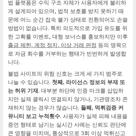
법 플랫폼은 수익 구조 자체가 사용자에게 불리하
게 설계되어 있으며, 법적 보호를 받지 못하기 때
문에 어느 순간 접속 불가 상태로 전환되어도 손쓸
방법이 없습니다. 특히 의도적으로 가입 유도를 위
한 고확률 이벤트, 대형 보너스를 홍보하지만 이후
출금 제한, 계정 정지, 이상 거래 판정
등의 명목으
로 자금 회수를 거부하는 행태가 빈번하게 발생합
니다.
불법 사이트의 위험 신호는 크게 세 가지 범주로
나눌 수 있습니다.
첫째, 라이선스 정보의 부재 또
는 허위 기재
. 대부분 하단에 인증 마크를 삽입하
지만 실제 클릭시 연결되지 않거나, 기관명조차 존
재하지 않는 경우가 많습니다.
둘째, 먹튀검증 커
뮤니티 보고 누적횟수
. 사용자가 실제 피해 내용을
증언 형태로 남기는 실시간 사례는 신뢰도 판단에
큰 영향을 미치며, 통상적으로 3회 이상 먹튀신고