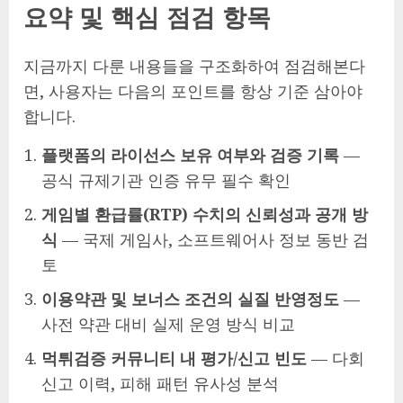
요약 및 핵심 점검 항목
지금까지 다룬 내용들을 구조화하여 점검해본다
면, 사용자는 다음의 포인트를 항상 기준 삼아야
합니다.
플랫폼의 라이선스 보유 여부와 검증 기록
—
공식 규제기관 인증 유무 필수 확인
게임별 환급률(RTP) 수치의 신뢰성과 공개 방
식
— 국제 게임사, 소프트웨어사 정보 동반 검
토
이용약관 및 보너스 조건의 실질 반영정도
—
사전 약관 대비 실제 운영 방식 비교
먹튀검증 커뮤니티 내 평가/신고 빈도
— 다회
신고 이력, 피해 패턴 유사성 분석