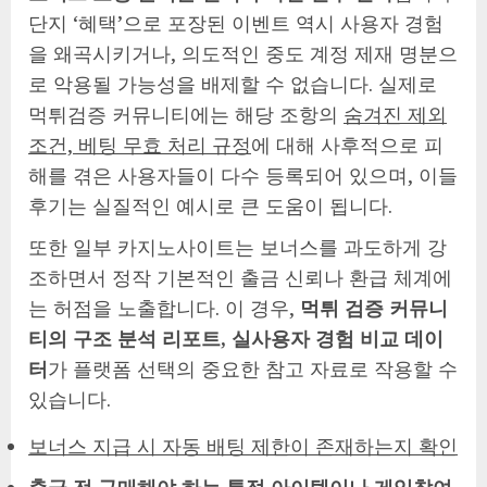
단지 ‘혜택’으로 포장된 이벤트 역시 사용자 경험
을 왜곡시키거나, 의도적인 중도 계정 제재 명분으
로 악용될 가능성을 배제할 수 없습니다. 실제로
먹튀검증 커뮤니티에는 해당 조항의
숨겨진 제외
조건, 베팅 무효 처리 규정
에 대해 사후적으로 피
해를 겪은 사용자들이 다수 등록되어 있으며, 이들
후기는 실질적인 예시로 큰 도움이 됩니다.
또한 일부 카지노사이트는 보너스를 과도하게 강
조하면서 정작 기본적인 출금 신뢰나 환급 체계에
는 허점을 노출합니다. 이 경우,
먹튀 검증 커뮤니
티의 구조 분석 리포트, 실사용자 경험 비교 데이
터
가 플랫폼 선택의 중요한 참고 자료로 작용할 수
있습니다.
보너스 지급 시 자동 배팅 제한이 존재하는지 확인
출금 전 구매해야 하는 특정 아이템이나 게임참여