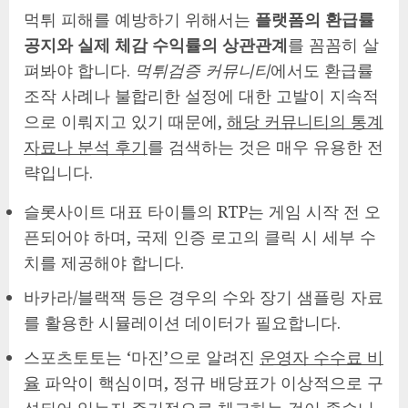
먹튀 피해를 예방하기 위해서는
플랫폼의 환급률
공지와 실제 체감 수익률의 상관관계
를 꼼꼼히 살
펴봐야 합니다.
먹튀검증 커뮤니티
에서도 환급률
조작 사례나 불합리한 설정에 대한 고발이 지속적
으로 이뤄지고 있기 때문에,
해당 커뮤니티의 통계
자료나 분석 후기
를 검색하는 것은 매우 유용한 전
략입니다.
슬롯사이트 대표 타이틀의 RTP는 게임 시작 전 오
픈되어야 하며, 국제 인증 로고의 클릭 시 세부 수
치를 제공해야 합니다.
바카라/블랙잭 등은 경우의 수와 장기 샘플링 자료
를 활용한 시뮬레이션 데이터가 필요합니다.
스포츠토토는 ‘마진’으로 알려진
운영자 수수료 비
율
파악이 핵심이며, 정규 배당표가 이상적으로 구