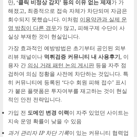
만,
‘클릭 비정상 감지’ 등의 이유 없는 제재
가 가
해졌고, 최종적으로 접속 자체가 차단되며 자금은
회수되지 못했습니다. 이처럼
이용약관과 실제 운
영 방침이 다른 경우
가 많고, 피해구제 수단이 사
실상 부재한 것이 현실입니다.
가장 효과적인 예방방법은 초기부터 공인된 외부
리뷰 채널이나
먹튀검증 커뮤니티 내 사용후기
, 이
용자 간
의심 거래 패턴 논의 게시판
등을 자주 점
검하여 의심 정황을 사전에 차단하는 것입니다. 특
히 커뮤니티에 등록된 ‘다수 회원 피해 접수’ 표시
가 붙은 플랫폼은 투자여부를 재고하는 것이 현실
적인 안전 전략입니다.
가입 전
도메인 변경 이력
이 자주 있었던 사이트는
지속 운영 확률이 낮을 수 있음
과거 관리자 IP 차단 기록
이 있는 커뮤니티 협력업