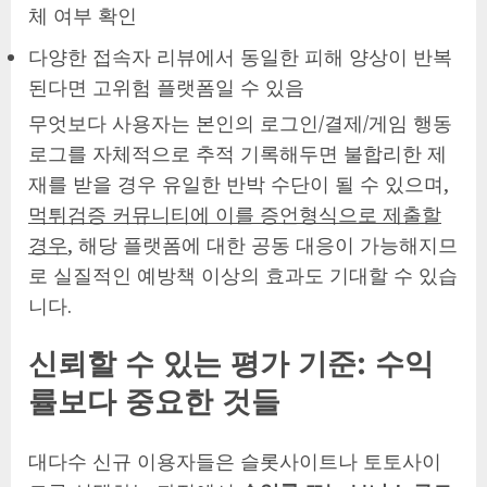
체 여부 확인
다양한 접속자 리뷰에서 동일한 피해 양상이 반복
된다면 고위험 플랫폼일 수 있음
무엇보다 사용자는 본인의 로그인/결제/게임 행동
로그를 자체적으로 추적 기록해두면 불합리한 제
재를 받을 경우 유일한 반박 수단이 될 수 있으며,
먹튀검증 커뮤니티에 이를 증언형식으로 제출할
경우
, 해당 플랫폼에 대한 공동 대응이 가능해지므
로 실질적인 예방책 이상의 효과도 기대할 수 있습
니다.
신뢰할 수 있는 평가 기준: 수익
률보다 중요한 것들
대다수 신규 이용자들은 슬롯사이트나 토토사이