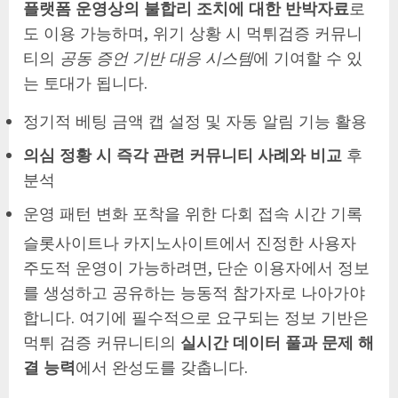
플랫폼 운영상의 불합리 조치에 대한 반박자료
로
도 이용 가능하며, 위기 상황 시 먹튀검증 커뮤니
티의
공동 증언 기반 대응 시스템
에 기여할 수 있
는 토대가 됩니다.
정기적 베팅 금액 캡 설정 및 자동 알림 기능 활용
의심 정황 시 즉각 관련 커뮤니티 사례와 비교
후
분석
운영 패턴 변화 포착을 위한 다회 접속 시간 기록
슬롯사이트나 카지노사이트에서 진정한 사용자
주도적 운영이 가능하려면, 단순 이용자에서 정보
를 생성하고 공유하는 능동적 참가자로 나아가야
합니다. 여기에 필수적으로 요구되는 정보 기반은
먹튀 검증 커뮤니티의
실시간 데이터 풀과 문제 해
결 능력
에서 완성도를 갖춥니다.