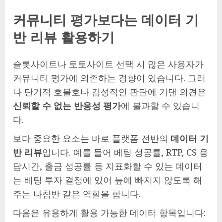
커뮤니티 평가보다는 데이터 기
반 리뷰 활용하기
슬롯사이트나 토토사이트 선택 시 많은 사용자가
커뮤니티 평가에 의존하는 경향이 있습니다. 그러
나 단기적 호불호나 감성적인 판단에 기댄 의견은
신뢰할 수 없는 반응성 평가
에 불과할 수 있습니
다.
보다 중요한 요소는 바로 플랫폼 전반의
데이터 기
반 리뷰
입니다. 예를 들어 베팅 성공률, RTP, CS 응
답시간, 출금 성공률 등 지표화할 수 있는 데이터
는 베팅 투자 결정에 있어 늪에 빠지지 않도록 해
주는 나침반 같은 역할을 합니다.
다음은 유용하게 활용 가능한 데이터 항목입니다: