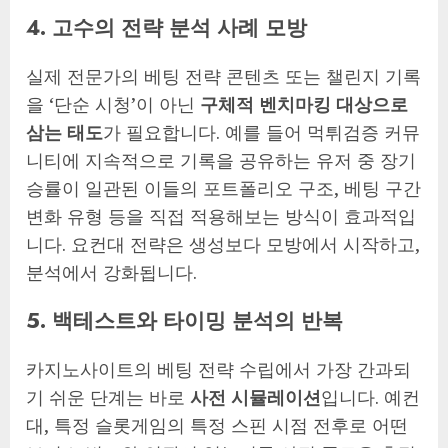
4. 고수의 전략 분석 사례 모방
실제 전문가의 베팅 전략 콘텐츠 또는 챌린지 기록
을 ‘단순 시청’이 아닌
구체적 벤치마킹 대상으로
삼는 태도
가 필요합니다. 예를 들어 먹튀검증 커뮤
니티에 지속적으로 기록을 공유하는 유저 중 장기
승률이 일관된 이들의 포트폴리오 구조, 베팅 구간
변화 유형 등을 직접 적용해보는 방식이 효과적입
니다. 요컨대 전략은 생성보다 모방에서 시작하고,
분석에서 강화됩니다.
5. 백테스트와 타이밍 분석의 반복
카지노사이트의 베팅 전략 수립에서 가장 간과되
기 쉬운 단계는 바로
사전 시뮬레이션
입니다. 예컨
대, 특정 슬롯게임의 특정 스핀 시점 전후로 어떤