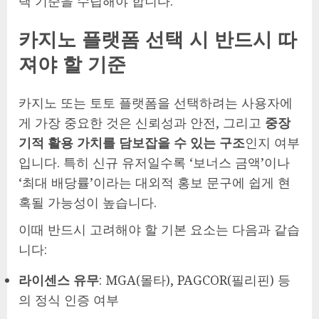
택 기준을 수립해야 합니다.
카지노 플랫폼 선택 시 반드시 따
져야 할 기준
카지노 또는 토토 플랫폼을 선택하려는 사용자에
게 가장 중요한 것은 신뢰성과 안전, 그리고
중장
기적 활용 가치를 담보잡을 수 있는 구조
인지 여부
입니다. 특히 신규 유저일수록 ‘보너스 금액’이나
‘최대 배당률’이라는 대외적 홍보 문구에 쉽게 현
혹될 가능성이 높습니다.
이때 반드시 고려해야 할 기본 요소는 다음과 같습
니다:
라이센스 유무
: MGA(몰타), PAGCOR(필리핀) 등
의 정식 인증 여부