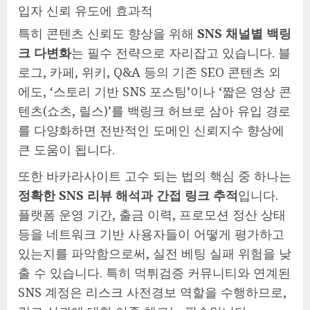
입자 신뢰 유도에 효과적
특히 콘텐츠 신뢰도 향상을 위해
SNS 채널별 백링
크 다변화
는 필수 전략으로 자리잡고 있습니다. 블
로그, 카페, 위키, Q&A 등의 기존 SEO 콘텐츠 외
에도, ‘스토리 기반 SNS 포스팅’이나 ‘짧은 영상 콘
텐츠(쇼츠, 릴스)’를 백링크 허브로 삼아 유입 경로
를 다양화하면 전반적인 도메인 신뢰지수 향상에
큰 도움이 됩니다.
또한 바카라사이트 고수 되는 법의 핵심 중 하나는
정확한 SNS 리뷰 해석과 간접 링크 추적
입니다.
플랫폼 운영 기간, 출금 이력, 프로모션 정산 상태
등을 네트워크 기반 사용자들이 어떻게 평가하고
있는지를 파악함으로써, 실전 베팅 실패 위험을 낮
출 수 있습니다. 특히 먹튀검증 커뮤니티와 연계된
SNS 계정은 리스크 사전경보 역할을 수행하므로,