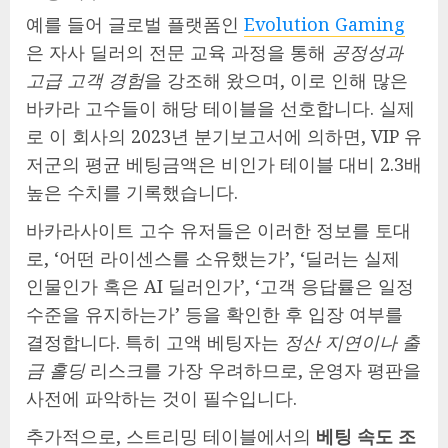
예를 들어 글로벌 플랫폼인
Evolution Gaming
은 자사 딜러의 전문 교육 과정을 통해
공정성과
고급 고객 경험
을 강조해 왔으며, 이로 인해 많은
바카라 고수들이 해당 테이블을 선호합니다. 실제
로 이 회사의 2023년 분기보고서에 의하면, VIP 유
저군의 평균 베팅금액은 비인가 테이블 대비 2.3배
높은 수치를 기록했습니다.
바카라사이트 고수 유저들은 이러한 정보를 토대
로, ‘어떤 라이센스를 소유했는가’, ‘딜러는 실제
인물인가 혹은 AI 딜러인가’, ‘고객 응답률은 일정
수준을 유지하는가’ 등을 확인한 후 입장 여부를
결정합니다. 특히 고액 베팅자는
정산 지연이나 출
금 홀딩
리스크를 가장 우려하므로, 운영자 평판을
사전에 파악하는 것이 필수입니다.
추가적으로, 스트리밍 테이블에서의
베팅 속도 조