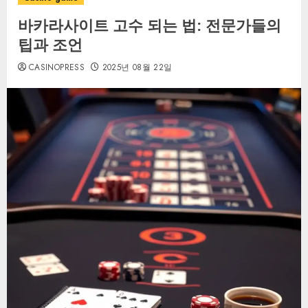
바카라사이트 고수 되는 법: 전문가들의
팁과 조언
CASINOPRESS
2025년 08월 22일