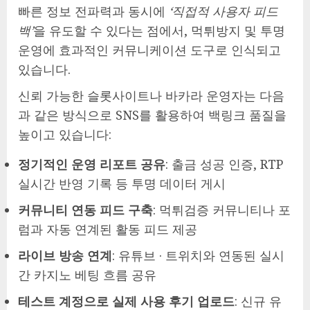
빠른 정보 전파력과 동시에
‘직접적 사용자 피드
백’
을 유도할 수 있다는 점에서, 먹튀방지 및 투명
운영에 효과적인 커뮤니케이션 도구로 인식되고
있습니다.
신뢰 가능한 슬롯사이트나 바카라 운영자는 다음
과 같은 방식으로 SNS를 활용하여 백링크 품질을
높이고 있습니다:
정기적인 운영 리포트 공유
: 출금 성공 인증, RTP
실시간 반영 기록 등 투명 데이터 게시
커뮤니티 연동 피드 구축
: 먹튀검증 커뮤니티나 포
럼과 자동 연계된 활동 피드 제공
라이브 방송 연계
: 유튜브 · 트위치와 연동된 실시
간 카지노 베팅 흐름 공유
테스트 계정으로 실제 사용 후기 업로드
: 신규 유