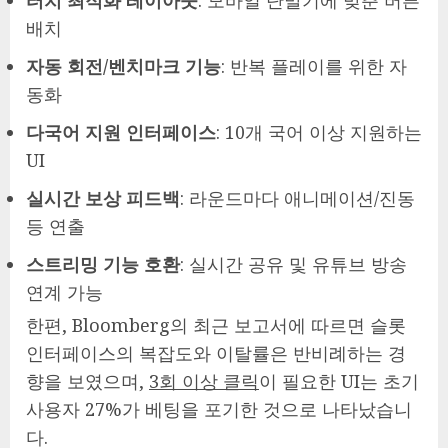
배치
자동 회전/벤치마크 기능
: 반복 플레이를 위한 자
동화
다국어 지원 인터페이스
: 10개 국어 이상 지원하는
UI
실시간 보상 피드백
: 라운드마다 애니메이션/진동
등 연출
스트리밍 기능 호환
: 실시간 공유 및 유튜브 방송
연계 가능
한편, Bloomberg의 최근 보고서에 따르면 슬롯
인터페이스의 복잡도와 이탈률은 반비례하는 경
향을 보였으며,
3회 이상 클릭
이 필요한 UI는 초기
사용자 27%가 베팅을 포기한 것으로 나타났습니
다.