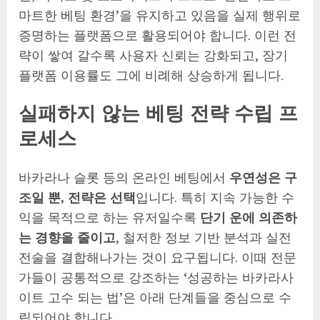
마트한 베팅 환경’을 유지하고 있음을 실제 행위로
증명하는 플랫폼으로 활용되어야 합니다. 이런 전
략이 쌓여 갈수록 사용자 신뢰는 강화되고, 장기
플랫폼 이용률도 그에 비례해 상승하게 됩니다.
실패하지 않는 베팅 전략 수립 프
로세스
바카라나 슬롯 등의 온라인 베팅에서
우연성은 구
조일 뿐, 전략은 선택
입니다. 특히 지속 가능한 수
익을 목적으로 하는 유저일수록
단기 운에 의존하
는 경향을 줄이고
, 철저한 정보 기반 분석과 실전
전술을 결합해나가는 것이 요구됩니다. 이때 전문
가들이 공통적으로 강조하는 ‘성공하는 바카라사
이트 고수 되는 법’은 아래 단계들을 중심으로 수
립되어야 합니다.