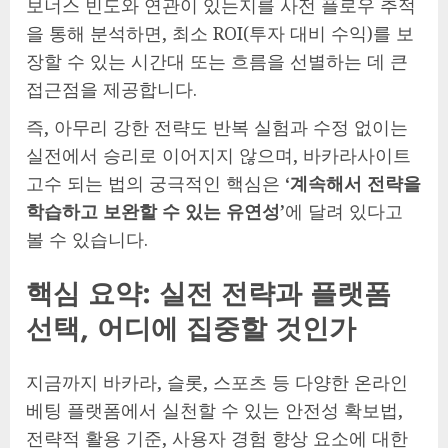
보너스 빈도와 연관이 있는지를 사전 플로우 추적
을 통해 분석하면, 최소 ROI(투자 대비 수익)를 보
장할 수 있는 시간대 또는 흐름을 선별하는 데 큰
접근점을 제공합니다.
즉, 아무리 강한 전략도 반복 실험과 수정 없이는
실전에서 승리로 이어지지 않으며, 바카라사이트
고수 되는 법의 궁극적인 핵심은
‘계속해서 전략을
학습하고 보완할 수 있는 유연성’
에 달려 있다고
볼 수 있습니다.
핵심 요약: 실전 전략과 플랫폼
선택, 어디에 집중할 것인가
지금까지 바카라, 슬롯, 스포츠 등 다양한 온라인
베팅 플랫폼에서 실천할 수 있는 안전성 확보법,
전략적 활용 기준, 사용자 경험 향상 요소에 대한