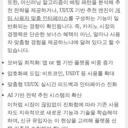
또한, 머신러닝 알고리즘이 베팅 패턴을 분석해 추
천 전략을 제공하거나, UI/UX 기반 추천 엔진이
게
임 사용자 맞춤 인터페이스
를 구성하는 기능이 일
반화되는 경향이 확인됩니다. 즉, 카지노 시장의
경쟁력은 단순한 보너스 혜택이 아닌, 얼마나 사용
자 맞춤형 경험을 제공하느냐에 달려 있다고 할 수
있습니다.
모바일 최적화: 앱 or 웹 기반 플랫폼 비중 증가
암호화폐 도입: 비트코인, USDT 등 사용률 확대
맞춤형 UI/UX: 실시간 피드백과 인터페이스 진화
AI 기반 전략 추천 시스템의 확산
이처럼 시장이 끊임없이 진화함에 따라 기존 사용
자도 지속적으로 새로운 기능과 기술을 학습해야
하며, 신규 유입자는 이 현상을 고려해 플랫폼 선