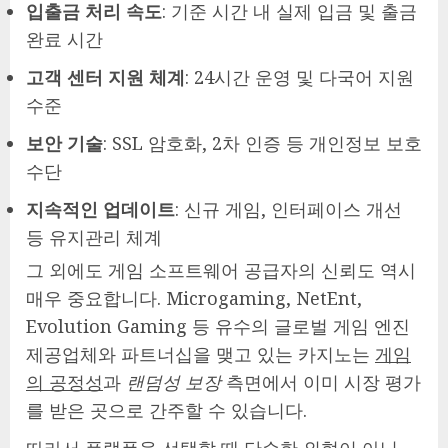
입출금 처리 속도
: 기준 시간 내 실제 입금 및 출금
완료 시간
고객 센터 지원 체계
: 24시간 운영 및 다국어 지원
수준
보안 기술
: SSL 암호화, 2차 인증 등 개인정보 보호
수단
지속적인 업데이트
: 신규 게임, 인터페이스 개선
등 유지관리 체계
그 외에도 게임 소프트웨어 공급자의 신뢰도 역시
매우 중요합니다. Microgaming, NetEnt,
Evolution Gaming 등 유수의 글로벌 게임 엔진
제공업체와 파트너십을 맺고 있는 카지노는
게임
의 공정성
과
랜덤성 보장
측면에서 이미 시장 평가
를 받은 곳으로 간주할 수 있습니다.