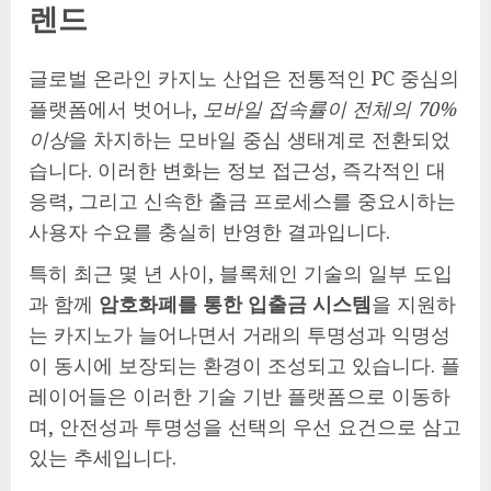
렌드
글로벌 온라인 카지노 산업은 전통적인 PC 중심의
플랫폼에서 벗어나,
모바일 접속률이 전체의 70%
이상
을 차지하는 모바일 중심 생태계로 전환되었
습니다. 이러한 변화는 정보 접근성, 즉각적인 대
응력, 그리고 신속한 출금 프로세스를 중요시하는
사용자 수요를 충실히 반영한 결과입니다.
특히 최근 몇 년 사이, 블록체인 기술의 일부 도입
과 함께
암호화폐를 통한 입출금 시스템
을 지원하
는 카지노가 늘어나면서 거래의 투명성과 익명성
이 동시에 보장되는 환경이 조성되고 있습니다. 플
레이어들은 이러한 기술 기반 플랫폼으로 이동하
며, 안전성과 투명성을 선택의 우선 요건으로 삼고
있는 추세입니다.