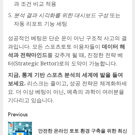
과 조건 비교 적용
분석 결과 시각화를 위한 대시보드 구성
또는
자동 리포트 기능 세팅
성공적인 베팅은 단순 운이 아닌 구조적 사고의 결
과입니다. 모든 스포츠토토 이용자들이
데이터 해
석과 전략마인드
를 갖추게 될 때, 진정한 전략 베
터(Strategic Bettor)로의 도약이 가능합니다.
지금, 통계 기반 스포츠 분석의 세계에 발을 들여
보세요.
리스크는 줄이고, 성공 전략은 체계화하세
요. 더 이상 베팅이 아닌, 예측의 과학이 여러분을
기다리고 있습니다.
Continue
Previous
Reading
안전한 온라인 토토 환경 구축을 위한 최신
Pre