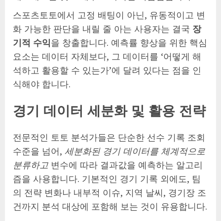
스포츠토토에서 고정 배팅이 아닌, 유동적이고 변
화 가능한 판단을 내릴 줄 아는 사용자는 결국
장
기적 수익
을 창출합니다. 예측률 향상을 위한 핵심
요소는 데이터 자체보다, 그 데이터를 ‘어떻게 해
석하고 활용할 수 있는가’에 달려 있다는 점을 인
식해야 합니다.
경기 데이터 세분화 및 활용 전략
전문적인 토토 분석가들은 단순한 선수 기록 조회
수준을 넘어,
세분화된 경기 데이터를 체계적으로
분류하고
변수에 따라 결과값을 예측하는 알고리
즘을 사용합니다. 기본적인 경기 기록 외에도, 팀
의 전략 변화나 내부적 이슈, 지역 날씨, 경기장 조
건까지 분석 대상에 포함해 보는 것이 유용합니다.