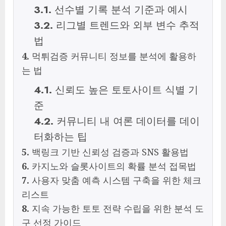
3.1.
선수별 기록 분석 기준과 예시
3.2.
리그별 트렌드와 외부 변수 추적
법
4.
먹튀검증 커뮤니티 정보를 분석에 활용하
는 법
4.1.
신뢰도 높은 토토사이트 식별 기
준
4.2.
커뮤니티 내 여론 데이터를 데이
터화하는 팁
5.
백링크 기반 신뢰성 검증과 SNS 활용법
6.
카지노와 슬롯사이트의 확률 분석 접목법
7.
사용자 맞춤 예측 시스템 구축을 위한 체크
리스트
8.
지속 가능한 토토 전략 수립을 위한 분석 도
구 선정 가이드