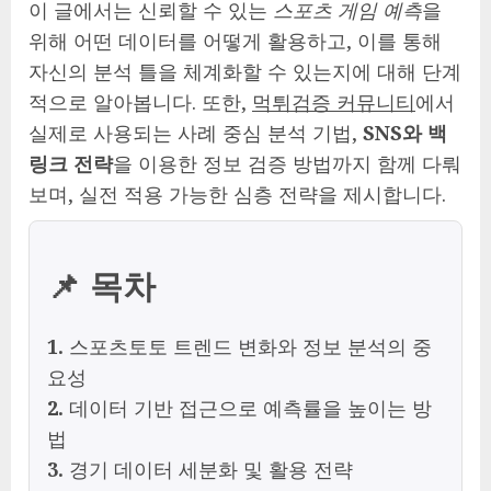
이 글에서는 신뢰할 수 있는
스포츠 게임 예측
을
위해 어떤 데이터를 어떻게 활용하고, 이를 통해
자신의 분석 틀을 체계화할 수 있는지에 대해 단계
적으로 알아봅니다. 또한,
먹튀검증 커뮤니티
에서
실제로 사용되는 사례 중심 분석 기법,
SNS와 백
링크 전략
을 이용한 정보 검증 방법까지 함께 다뤄
보며, 실전 적용 가능한 심층 전략을 제시합니다.
📌 목차
1.
스포츠토토 트렌드 변화와 정보 분석의 중
요성
2.
데이터 기반 접근으로 예측률을 높이는 방
법
3.
경기 데이터 세분화 및 활용 전략