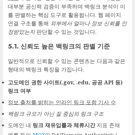
대부분 공신력 검증이 부족하며 백링크 분석이 이
를 판별하는 핵심 도구로 활용됩니다. 웹 페이지
연결 구조를 통해
외부에서 얼마나 정보 신뢰를 인
정받았는지
판단할 수 있는 것입니다.
5.1. 신뢰도 높은 백링크의 판별 기준
일반적으로 신뢰할 수 있는 콘텐츠는 다음과 같은
형태의 백링크 특징을 가집니다.
고도메인 권한 사이트(.gov, .edu, 공공 API 등)
링크 여부
정보 출처를 밝히는 인라인 링크 포함 기사 수
백링크 규모가 아닌 질 중심의 링크 구조
도메인 내
링크 재유입률과 체류시간
지표 존재