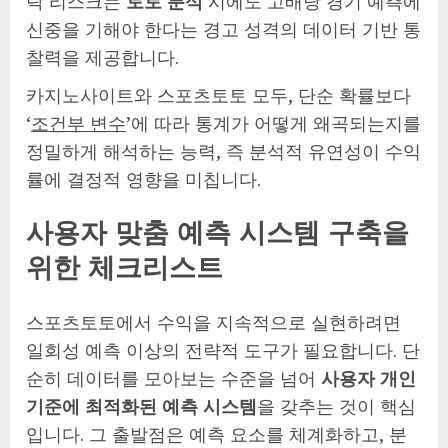
락 리스크는
토토 분석
시에도 고배당 경기 예측에
신중을 기해야 한다는 경고 성격의 데이터 기반 통
찰력을 제공합니다.
카지노사이트와 스포츠토토 모두, 단순 확률보다
‘
조건부 변수
’에 따라 통계가 어떻게 왜곡되는지를
정밀하게 해석하는 능력, 즉 분석적 유연성이 수익
률에 결정적 영향을 미칩니다.
사용자 맞춤 예측 시스템 구축을
위한 체크리스트
스포츠토토에서 수익을 지속적으로 실현하려면
일회성 예측 이상의 전략적 도구가 필요합니다. 단
순히 데이터를 모아보는 수준을 넘어
사용자 개인
기준에 최적화된 예측 시스템
을 갖추는 것이 핵심
입니다. 그 출발점은 예측 요소를 체계화하고, 분