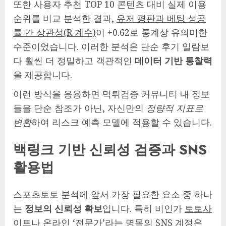
또한 사용자 추천 TOP 10 콘텐츠 대비 실제 이용
순위를 비교 분석한 결과,
유저 평판과 베팅 성공
률 간 상관성(R 계수)
이 +0.62로 통계상 유의미한
수준이었습니다. 이러한 분석은 단순 후기 일람보
다 훨씬 더 정밀하고 객관적인
데이터 기반 통찰력
을 제공합니다.
이런 방식을 응용하면 먹튀검증 커뮤니티 내 정보
들을 단순 참조가 아닌, 자신만의
정량적 지표로
변환
하여 리스크 예측 모델에 적용할 수 있습니다.
백링크 기반 신뢰성 검증과 SNS
활용법
스포츠토토 분석에 앞서 가장 필요한 요소 중 하나
는
정보의 신뢰성 확보
입니다. 특히 비인가
토토사
이트
나 온라인 ‘전문가’라는 명목의 SNS 계정은