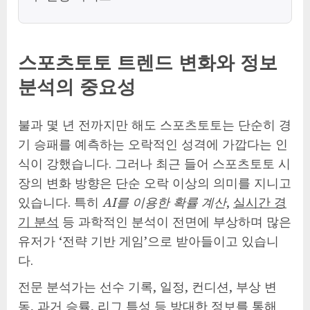
스포츠토토 트렌드 변화와 정보
분석의 중요성
불과 몇 년 전까지만 해도 스포츠토토는 단순히 경
기 승패를 예측하는 오락적인 성격에 가깝다는 인
식이 강했습니다. 그러나 최근 들어 스포츠토토 시
장의 변화 방향은 단순 오락 이상의 의미를 지니고
있습니다. 특히
AI를 이용한 확률 계산
,
실시간 경
기 분석
등 과학적인 분석이 전면에 부상하며 많은
유저가 ‘전략 기반 게임’으로 받아들이고 있습니
다.
전문 분석가는 선수 기록, 일정, 컨디션, 부상 변
동, 과거 승률, 리그 특성 등 방대한 정보를 통해