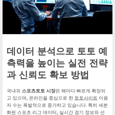
데이터 분석으로 토토 예
측력을 높이는 실전 전략
과 신뢰도 확보 방법
국내외
스포츠토토 시장
은 해마다 빠르게 확장되
고 있으며, 온라인을 중심으로 한
토토사이트
이용
자 수는 폭발적으로 증가하고 있습니다. 특히 세분
화된 스포츠 리그 데이터, 실시간 경기 정보와 선