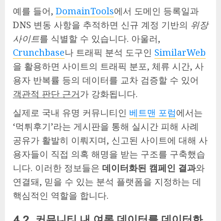
예를 들어,
DomainTools
에서 도메인 등록일과
DNS 변동 사항을 추적하면 신규 계정 기반의
위장
사이트
를 식별할 수 있습니다. 아울러,
Crunchbase
나 트래픽 분석 도구인
SimilarWeb
을 활용하면 사이트의 트래픽 분포, 체류 시간, 사
용자 반복률 등의 데이터를 교차 검증할 수 있어
객관적 판단 근거
가 강화됩니다.
실제로 국내 유명 커뮤니티인
베트맨 포럼
에서는
‘먹튀후기’라는 게시판을 통해 실시간 피해 사례
공유가 활발히 이뤄지며, 신고된 사이트에 대해 사
용자들이 직접 의혹 해명을 받는 구조를 구축했습
니다. 이러한 정보들은
데이터화된 캠페인 결과
와
연결돼, 믿을 수 있는 분석 플랫폼을 지정하는 데
핵심적인 역할을 합니다.
4.2. 커뮤니티 내 여론 데이터를 데이터화