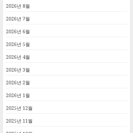
2026년 8월
2026년 7월
2026년 6월
2026년 5월
2026년 4월
2026년 3월
2026년 2월
2026년 1월
2025년 12월
2025년 11월