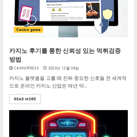
Casino game
카지노 후기를 통한 신뢰성 있는 먹튀검증
방법
CASINOPRESS
2025년 12월 08일
카지노 플랫폼을 고를 때 진짜 중요한 신호들 전 세계적
으로 온라인 카지노 산업은 매년 약...
READ MORE