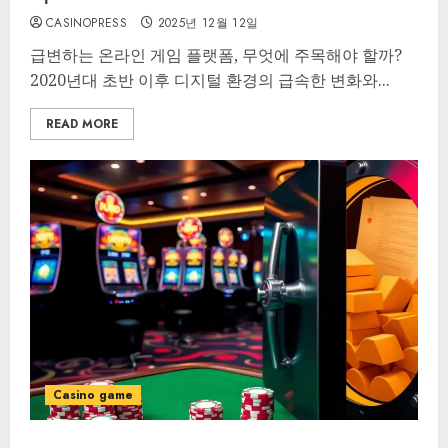
CASINOPRESS
2025년 12월 12일
급변하는 온라인 게임 플랫폼, 무엇에 주목해야 할까?
2020년대 초반 이후 디지털 환경의 급속한 변화와...
READ MORE
Casino game