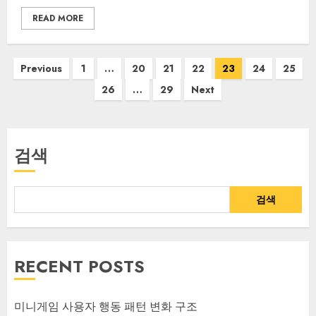
READ MORE
글
Previous
1
…
20
21
22
23
24
25
페
26
…
29
Next
이
지
매
검색
김
검색
RECENT POSTS
미니게임 사용자 행동 패턴 변화 구조