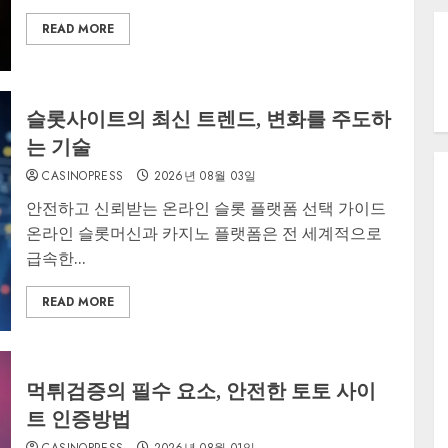
READ MORE
슬롯사이트의 최신 트렌드, 변화를 주도하
는 기술
CASINOPRESS
2026년 08월 03일
안전하고 신뢰받는 온라인 슬롯 플랫폼 선택 가이드
온라인 슬롯머신과 카지노 플랫폼은 전 세계적으로
급속한...
READ MORE
먹튀검증의 필수 요소, 안전한 토토 사이
트 인증방법