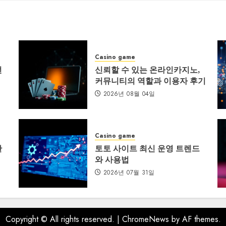
Casino game
전
신뢰할 수 있는 온라인카지노,
커뮤니티의 역할과 이용자 후기
2026년 08월 04일
Casino game
한
토토 사이트 최신 운영 트렌드
와 사용법
2026년 07월 31일
Copyright © All rights reserved.
|
ChromeNews
by AF themes.