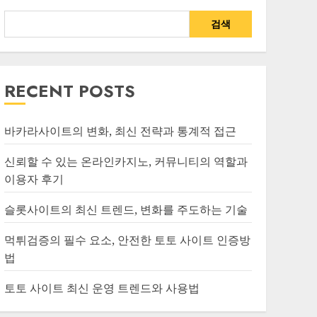
검색
RECENT POSTS
바카라사이트의 변화, 최신 전략과 통계적 접근
신뢰할 수 있는 온라인카지노, 커뮤니티의 역할과
이용자 후기
슬롯사이트의 최신 트렌드, 변화를 주도하는 기술
먹튀검증의 필수 요소, 안전한 토토 사이트 인증방
법
토토 사이트 최신 운영 트렌드와 사용법