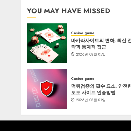
이
YOU MAY HAVE MISSED
지
매
김
Casino game
바카라사이트의 변화, 최신 
략과 통계적 접근
2026년 08월 05일
Casino game
먹튀검증의 필수 요소, 안전
토토 사이트 인증방법
2026년 08월 01일