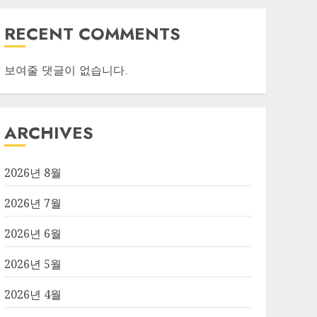
RECENT COMMENTS
보여줄 댓글이 없습니다.
ARCHIVES
2026년 8월
2026년 7월
2026년 6월
2026년 5월
2026년 4월