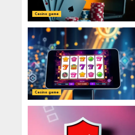
Casino game
Casino game