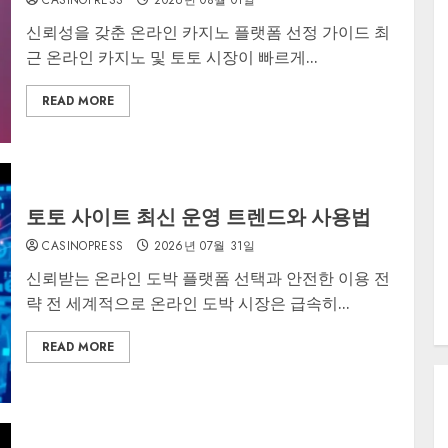
CASINOPRESS
2026년 08월 01일
신뢰성을 갖춘 온라인 카지노 플랫폼 선정 가이드 최
근 온라인 카지노 및 토토 시장이 빠르게...
READ MORE
토토 사이트 최신 운영 트렌드와 사용법
CASINOPRESS
2026년 07월 31일
신뢰받는 온라인 도박 플랫폼 선택과 안전한 이용 전
략 전 세계적으로 온라인 도박 시장은 급속히...
READ MORE