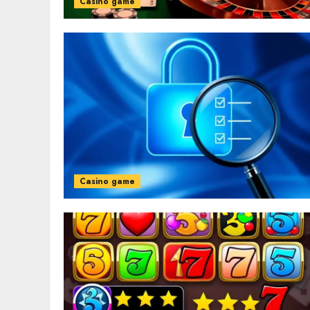
Casino game
Casino game