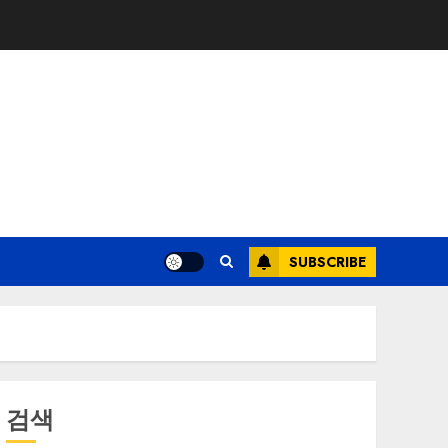
SUBSCRIBE
검색