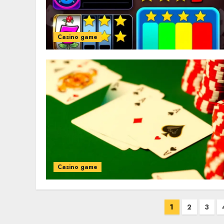
Casino game
Casino game
글
1
2
3
페