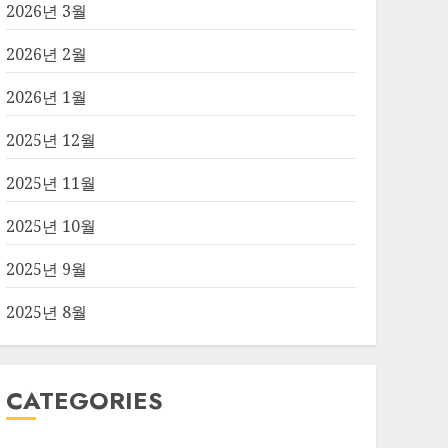
2026년 3월
2026년 2월
2026년 1월
2025년 12월
2025년 11월
2025년 10월
2025년 9월
2025년 8월
CATEGORIES