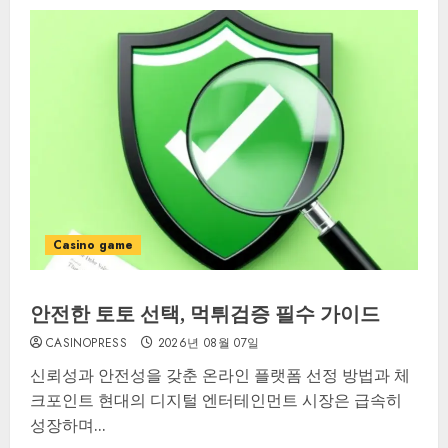
Casino game
안전한 토토 선택, 먹튀검증 필수 가이드
CASINOPRESS
2026년 08월 07일
신뢰성과 안전성을 갖춘 온라인 플랫폼 선정 방법과 체
크포인트 현대의 디지털 엔터테인먼트 시장은 급속히
성장하며...