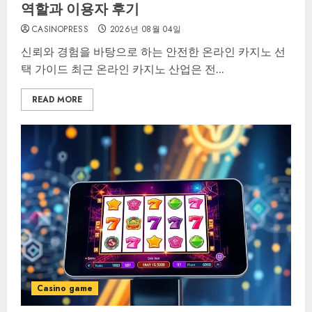
역할과 이용자 후기
CASINOPRESS
2026년 08월 04일
신뢰와 경험을 바탕으로 하는 안전한 온라인 카지노 선
택 가이드 최근 온라인 카지노 산업은 전...
READ MORE
Casino game