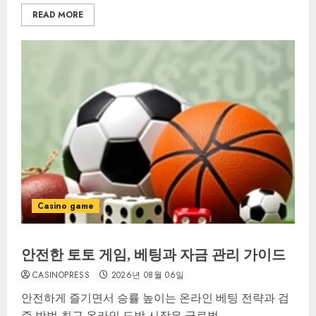
READ MORE
Casino game
안전한 토토 게임, 베팅과 자금 관리 가이드
CASINOPRESS
2026년 08월 06일
안전하게 즐기면서 승률 높이는 온라인 베팅 전략과 검
증 방법 최근 온라인 도박 시장은 글로벌...