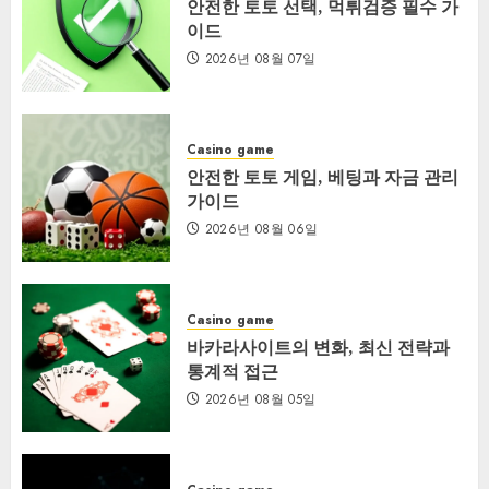
안전한 토토 선택, 먹튀검증 필수 가
이드
2026년 08월 07일
Casino game
안전한 토토 게임, 베팅과 자금 관리
가이드
2026년 08월 06일
Casino game
바카라사이트의 변화, 최신 전략과
통계적 접근
2026년 08월 05일