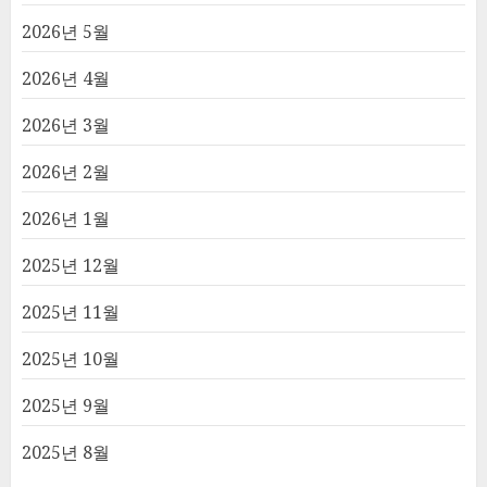
2026년 5월
2026년 4월
2026년 3월
2026년 2월
2026년 1월
2025년 12월
2025년 11월
2025년 10월
2025년 9월
2025년 8월