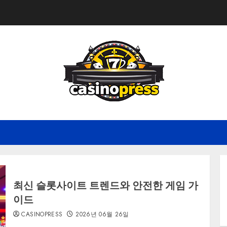
최신 슬롯사이트 트렌드와 안전한 게임 가
이드
CASINOPRESS
2026년 06월 26일