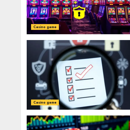
Casino game
Casino game