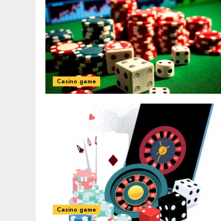
Casino game
Casino game