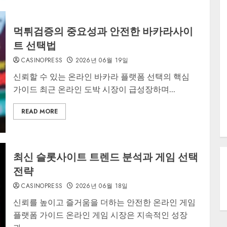
먹튀검증의 중요성과 안전한 바카라사이
트 선택법
CASINOPRESS
2026년 06월 19일
신뢰할 수 있는 온라인 바카라 플랫폼 선택의 핵심
가이드 최근 온라인 도박 시장이 급성장하며...
READ MORE
최신 슬롯사이트 트렌드 분석과 게임 선택
전략
CASINOPRESS
2026년 06월 18일
신뢰를 높이고 즐거움을 더하는 안전한 온라인 게임
플랫폼 가이드 온라인 게임 시장은 지속적인 성장