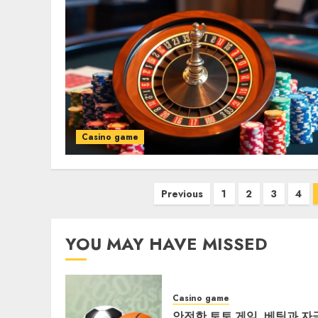
Casino game
글
Previous
1
2
3
4
페
이
YOU MAY HAVE MISSED
지
매
김
Casino game
안전한 토토 게임, 베팅과 자