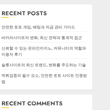
RECENT POSTS
안전한 토토 게임, 베팅과 자금 관리 가이드
바카라사이트의 변화, 최신 전략과 통계적 접근
신뢰할 수 있는 온라인카지노, 커뮤니티의 역할과
이용자 후기
슬롯사이트의 최신 트렌드, 변화를 주도하는 기술
먹튀검증의 필수 요소, 안전한 토토 사이트 인증방
법
RECENT COMMENTS