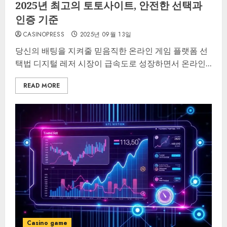
2025년 최고의 토토사이트, 안전한 선택과
인증 기준
CASINOPRESS
2025년 09월 13일
당신의 배팅을 지켜줄 믿음직한 온라인 게임 플랫폼 선
택법 디지털 레저 시장이 급속도로 성장하면서 온라인...
READ MORE
Casino game