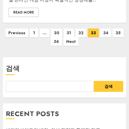
READ MORE
글
Previous
1
…
30
31
32
33
34
35
페
36
Next
이
지
매
검색
김
검색
RECENT POSTS