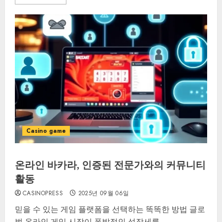
Casino game
온라인 바카라, 인증된 전문가와의 커뮤니티
활동
CASINOPRESS
2025년 09월 06일
믿을 수 있는 게임 플랫폼을 선택하는 똑똑한 방법 글로
벌 온라인 게임 시장이 폭발적인 성장세를...