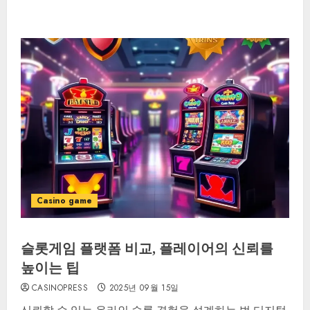
Casino game
슬롯게임 플랫폼 비교, 플레이어의 신뢰를
높이는 팁
CASINOPRESS
2025년 09월 15일