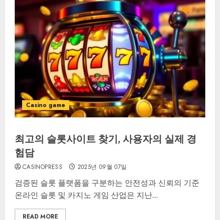
Casino game
최고의 슬롯사이트 찾기, 사용자의 실제 경
험담
CASINOPRESS
2025년 09월 07일
검증된 슬롯 플랫폼을 구분하는 안전성과 신뢰의 기준
온라인 슬롯 및 카지노 게임 산업은 지난...
READ MORE