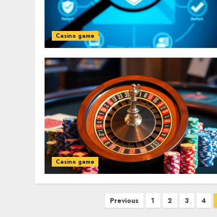
Casino game
Casino game
글
Previous
1
2
3
4
페