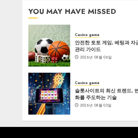
이
YOU MAY HAVE MISSED
지
매
김
Casino game
안전한 토토 게임, 베팅과 자
관리 가이드
2026년 08월 06일
Casino game
슬롯사이트의 최신 트렌드, 
화를 주도하는 기술
2026년 08월 03일