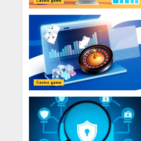
Casino game
Casino game