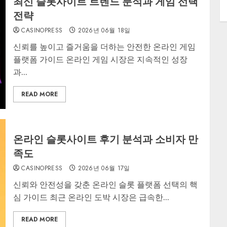
최신 슬롯사이트 트렌드 분석과 게임 선택
전략
CASINOPRESS
2026년 06월 18일
신뢰를 높이고 즐거움을 더하는 안전한 온라인 게임
플랫폼 가이드 온라인 게임 시장은 지속적인 성장
과...
READ MORE
온라인 슬롯사이트 후기 분석과 소비자 만
족도
CASINOPRESS
2026년 06월 17일
신뢰와 안전성을 갖춘 온라인 슬롯 플랫폼 선택의 핵
심 가이드 최근 온라인 도박 시장은 급속한...
READ MORE