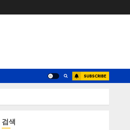
SUBSCRIBE
검색