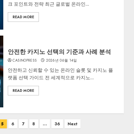
크 포인트와 전략 최근 글로벌 온라인...
READ MORE
안전한 카지노 선택의 기준과 사례 분석
CASINOPRESS
2026년 06월 14일
안전하고 신뢰할 수 있는 온라인 슬롯 및 카지노 플
랫폼 선택 가이드 전 세계적으로 카지노...
READ MORE
5
6
7
8
…
36
Next