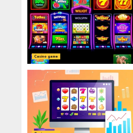
Casino game