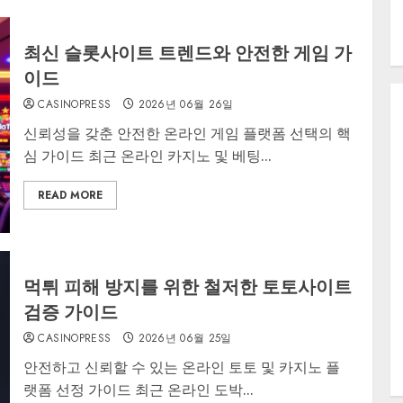
최신 슬롯사이트 트렌드와 안전한 게임 가
이드
CASINOPRESS
2026년 06월 26일
신뢰성을 갖춘 안전한 온라인 게임 플랫폼 선택의 핵
심 가이드 최근 온라인 카지노 및 베팅...
READ MORE
먹튀 피해 방지를 위한 철저한 토토사이트
검증 가이드
CASINOPRESS
2026년 06월 25일
안전하고 신뢰할 수 있는 온라인 토토 및 카지노 플
랫폼 선정 가이드 최근 온라인 도박...