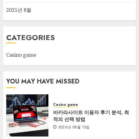
2025년 8월
CATEGORIES
Casino game
YOU MAY HAVE MISSED
Casino game
바카라사이트 이용자 후기 분석, 최
적의 선택 방법
2026년 08월 10일