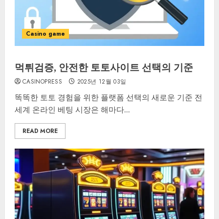
Casino game
먹튀검증, 안전한 토토사이트 선택의 기준
CASINOPRESS
2025년 12월 03일
똑똑한 토토 경험을 위한 플랫폼 선택의 새로운 기준 전
세계 온라인 베팅 시장은 해마다...
READ MORE