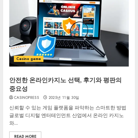
Casino game
안전한 온라인카지노 선택, 후기와 평판의
중요성
CASINOPRESS
2025년 11월 30일
신뢰할 수 있는 게임 플랫폼을 파악하는 스마트한 방법
글로벌 디지털 엔터테인먼트 산업에서 온라인 카지노
와...
READ MORE