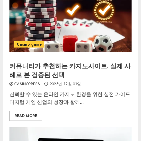
Casino game
커뮤니티가 추천하는 카지노사이트, 실제 사
례로 본 검증된 선택
CASINOPRESS
2025년 12월 01일
신뢰할 수 있는 온라인 카지노 환경을 위한 실전 가이드
디지털 게임 산업의 성장과 함께...
READ MORE