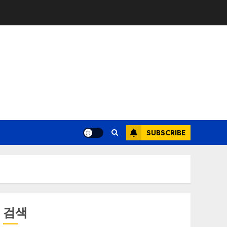
SUBSCRIBE
검색