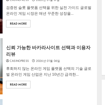
CASINOPRESS
2026년 01월 07일
검증된 슬롯 플랫폼 선택을 위한 실전 가이드 글로벌
온라인 게임 시장은 매년 꾸준한 성장을...
READ MORE
신뢰 가능한 바카라사이트 선택과 이용자
리뷰
CASINOPRESS
2026년 01월 06일
후회하지 않는 온라인 게임 플랫폼 선택의 기술 글로
벌 온라인 게임 산업은 지난 10년간 급격한...
READ MORE