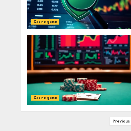
Casino game
Casino game
글
Previous
페