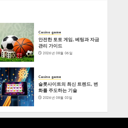
Casino game
안전한 토토 게임, 베팅과 자금
관리 가이드
2026년 08월 06일
Casino game
슬롯사이트의 최신 트렌드, 변
화를 주도하는 기술
2026년 08월 03일