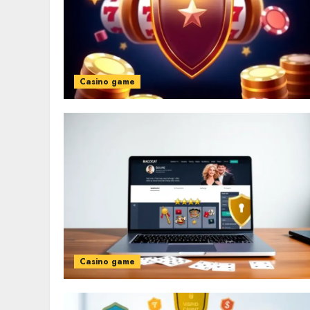
Casino game
Casino game