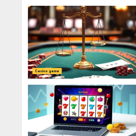
Casino game