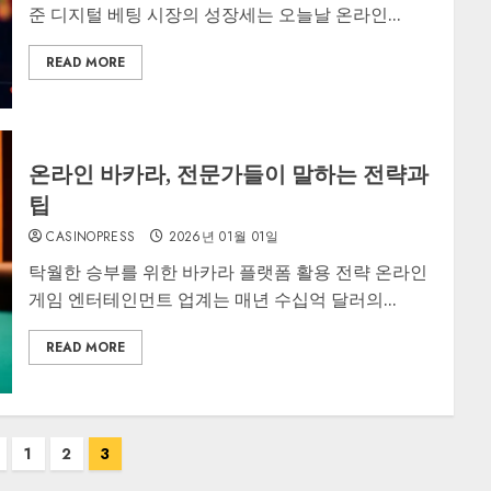
준 디지털 베팅 시장의 성장세는 오늘날 온라인...
READ MORE
온라인 바카라, 전문가들이 말하는 전략과
팁
CASINOPRESS
2026년 01월 01일
탁월한 승부를 위한 바카라 플랫폼 활용 전략 온라인
게임 엔터테인먼트 업계는 매년 수십억 달러의...
READ MORE
1
2
3