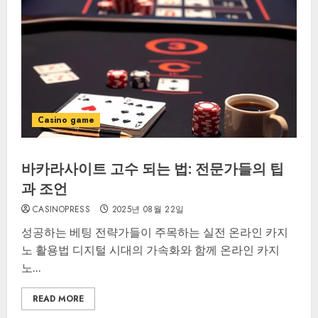
Casino game
바카라사이트 고수 되는 법: 전문가들의 팁
과 조언
CASINOPRESS
2025년 08월 22일
성공하는 베팅 전략가들이 주목하는 실전 온라인 카지
노 활용법 디지털 시대의 가속화와 함께 온라인 카지
노...
READ MORE