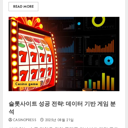
READ MORE
Casino game
슬롯사이트 성공 전략: 데이터 기반 게임 분
석
CASINOPRESS
2025년 08월 21일