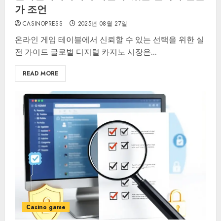
가 조언
CASINOPRESS
2025년 08월 27일
온라인 게임 테이블에서 신뢰할 수 있는 선택을 위한 실
전 가이드 글로벌 디지털 카지노 시장은...
READ MORE
Casino game