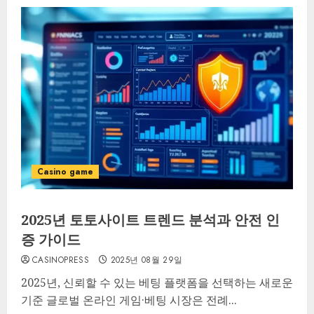
Casino game
2025년 토토사이트 트렌드 분석과 안전 인
증 가이드
CASINOPRESS
2025년 08월 29일
2025년, 신뢰할 수 있는 베팅 플랫폼을 선택하는 새로운
기준 글로벌 온라인 게임·베팅 시장은 전례...