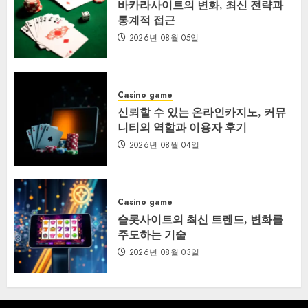
바카라사이트의 변화, 최신 전략과
통계적 접근
2026년 08월 05일
Casino game
신뢰할 수 있는 온라인카지노, 커뮤
니티의 역할과 이용자 후기
2026년 08월 04일
Casino game
슬롯사이트의 최신 트렌드, 변화를
주도하는 기술
2026년 08월 03일