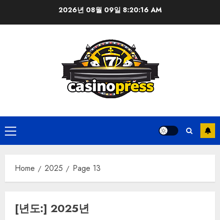
Skip
2026년 08월 09일
8:20:17 AM
to
content
Primary
Menu
Home
2025
Page 13
[년도:]
2025년