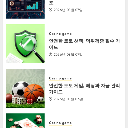
조
2026년 08월 07일
Casino game
안전한 토토 선택, 먹튀검증 필수 가
이드
2026년 08월 07일
Casino game
안전한 토토 게임, 베팅과 자금 관리
가이드
2026년 08월 06일
Casino game