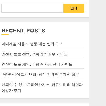
검색
RECENT POSTS
미니게임 사용자 행동 패턴 변화 구조
안전한 토토 선택, 먹튀검증 필수 가이드
안전한 토토 게임, 베팅과 자금 관리 가이드
바카라사이트의 변화, 최신 전략과 통계적 접근
신뢰할 수 있는 온라인카지노, 커뮤니티의 역할과
이용자 후기