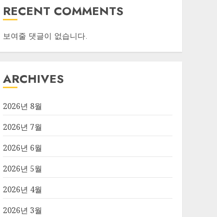
RECENT COMMENTS
보여줄 댓글이 없습니다.
ARCHIVES
2026년 8월
2026년 7월
2026년 6월
2026년 5월
2026년 4월
2026년 3월