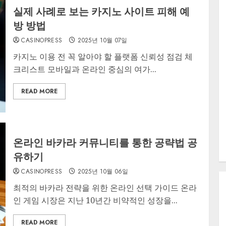
실제 사례로 보는 카지노 사이트 피해 예
방 방법
CASINOPRESS
2025년 10월 07일
카지노 이용 전 꼭 알아야 할 플랫폼 신뢰성 점검 체
크리스트 모바일과 온라인 중심의 여가...
READ MORE
온라인 바카라 커뮤니티를 통한 공략법 공
유하기
CASINOPRESS
2025년 10월 06일
최적의 바카라 전략을 위한 온라인 선택 가이드 온라
인 게임 시장은 지난 10년간 비약적인 성장을...
READ MORE