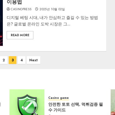
이용법
CASINOPRESS
2025년 10월 02일
디지털 베팅 시대, 내가 안심하고 즐길 수 있는 방법
은? 글로벌 온라인 도박 시장은 그...
READ MORE
2
3
4
Next
Casino game
변
안전한 토토 선택, 먹튀검증 필
수 가이드