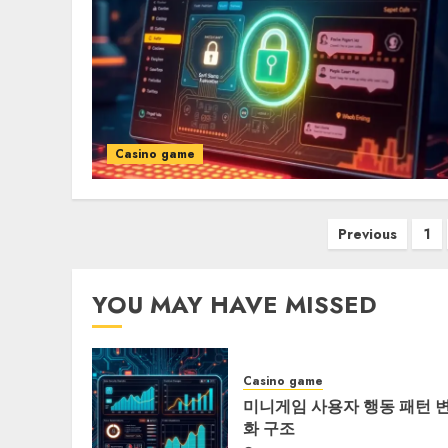
Casino game
글
Previous
1
페
이
YOU MAY HAVE MISSED
지
매
김
Casino game
미니게임 사용자 행동 패턴 
화 구조