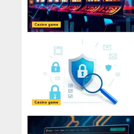
Casino game
Casino game