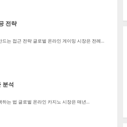
공 전략
드는 접근 전략 글로벌 온라인 게이밍 시장은 전례...
 분석
하는 법 글로벌 온라인 카지노 시장은 매년...